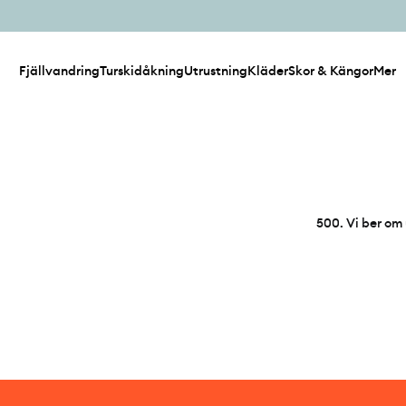
Fjällvandring
Turskidåkning
Utrustning
Kläder
Skor & Kängor
Mer
500
.
Vi ber om 