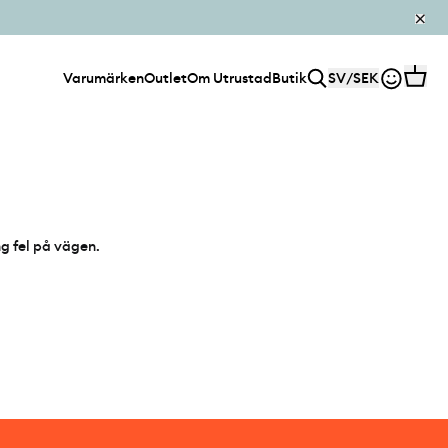
Varumärken
Outlet
Om Utrustad
Butik
SV
/
SEK
ng fel på vägen.