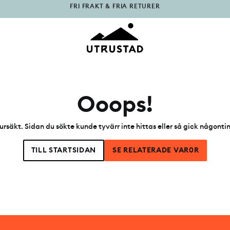
PÅFYLLT I OUTLET
Ooops!
ursäkt. Sidan du sökte kunde tyvärr inte hittas eller så gick någonti
TILL STARTSIDAN
SE RELATERADE VAR0R