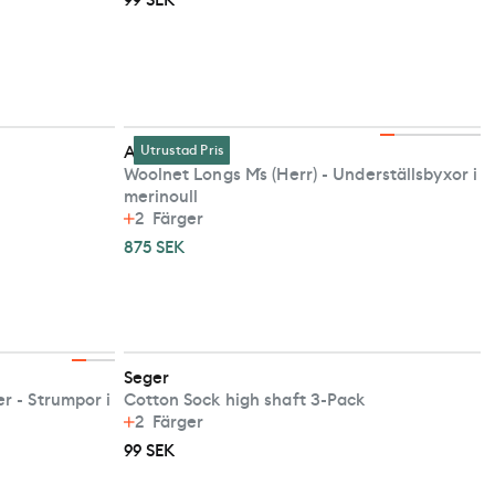
99 SEK
Aclima
Utrustad Pris
Woolnet Longs M´s (Herr) - Underställsbyxor i
merinoull
2
Färger
875 SEK
Seger
r - Strumpor i
Cotton Sock high shaft 3-Pack
2
Färger
99 SEK