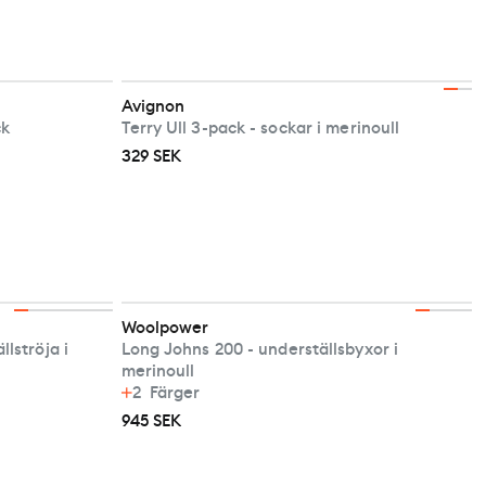
Avignon
ck
Terry Ull 3-pack - sockar i merinoull
329 SEK
Woolpower
lströja i
Long Johns 200 - underställsbyxor i
merinoull
2
Färger
945 SEK