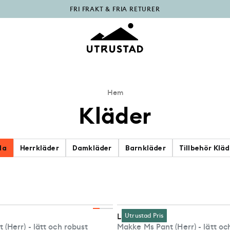
PÅFYLLT I OUTLET
Hem
Kläder
la
Herrkläder
Damkläder
Barnkläder
Tillbehör Kläd
Lundhags
Utrustad Pris
(Herr) - lätt och robust
Makke Ms Pant (Herr) - lätt oc