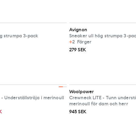
Avignon
ög strumpa 3-pack
Sneaker ull hög strumpa 3-pa
2
Färger
279 SEK
Woolpower
Crewneck 200 - Underställströja i merinoull
Crewneck LITE - Tunn understäl
merinoull för dam och herr
K
945 SEK