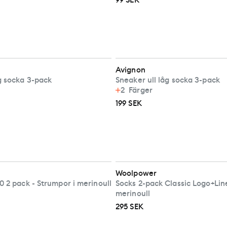
99 SEK
Avignon
g socka 3-pack
Sneaker ull låg socka 3-pack
2
Färger
199 SEK
Woolpower
 2 pack - Strumpor i merinoull
Socks 2-pack Classic Logo+Line
merinoull
295 SEK