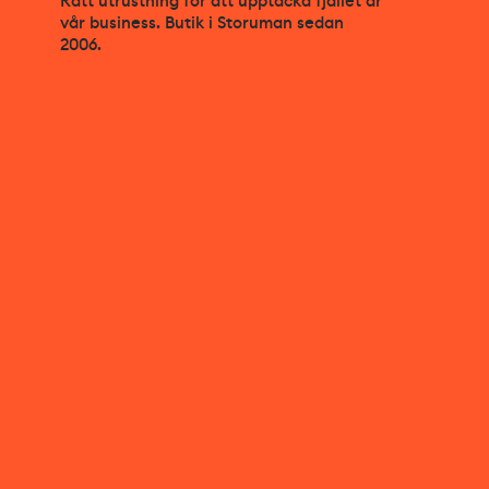
Rätt utrustning för att upptäcka fjället är
vår business. Butik i Storuman sedan
2006.