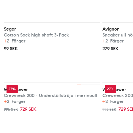
Seger
Avignon
Cotton Sock high shaft 3-Pack
Sneaker ull h
2
Färger
2
Färger
99 SEK
279 SEK
Woolpower
27%
Woolpower
27%
Crewneck 200 - Underställströja i merinoull
2
Färger
2
Färger
729 SEK
729 SE
995 SEK
995 SEK