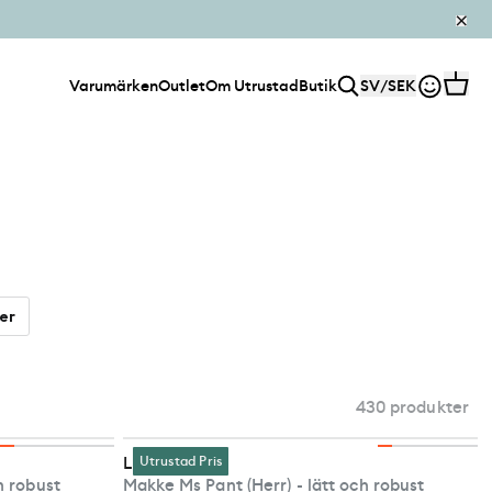
Varumärken
Outlet
Om Utrustad
Butik
SV
/
SEK
er
430 produkter
Lundhags
Utrustad Pris
h robust
Makke Ms Pant (Herr) - lätt och robust