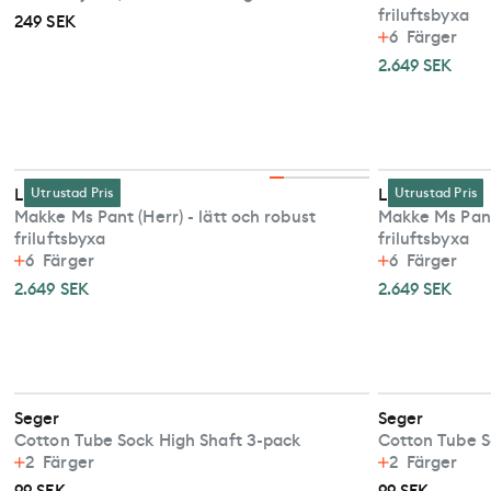
friluftsbyxa
249 SEK
6
Färger
2.649 SEK
Lundhags
Utrustad Pris
Lundhags
Utrustad Pris
Makke Ms Pant (Herr) - lätt och robust
Makke Ms Pant 
friluftsbyxa
friluftsbyxa
6
Färger
6
Färger
2.649 SEK
2.649 SEK
Seger
Seger
Cotton Tube Sock High Shaft 3-pack
Cotton Tube S
2
Färger
2
Färger