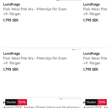
Lundhags
Lundhags
Flok Wool Pile Ws - Piletröja för Dam
Flok Wool Pile
9
Färger
9
Färger
1.795 SEK
1.795 SEK
Lundhags
Lundhags
Flok Wool Pile Ws - Piletröja för Dam
Flok Wool Pile
9
Färger
9
Färger
1.795 SEK
1.795 SEK
Haglöfs
Outlet
50%
Haglöfs
Outlet
50%
Astral GTX Jacket (Dam) allround Skaljacka i
Astral GTX Jac