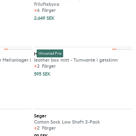
friluftsbyxa
6
Färger
2.649 SEK
Hestra
Utrustad Pris
 Mellanlager i
leather box mitt - Tumvante i getskinn
2
Färger
595 SEK
Seger
Cotton Sock Low Shaft 3-Pack
2
Färger