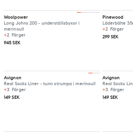
Woolpower
Pinewood
Long Johns 200 - underställsbyxor i
Läderbälte 3
merinoull
2
Färger
2
Färger
299 SEK
945 SEK
Avignon
Avignon
Real Socks Liner - tunn strumpa i merinoull
Real Socks Lin
3
Färger
3
Färger
149 SEK
149 SEK