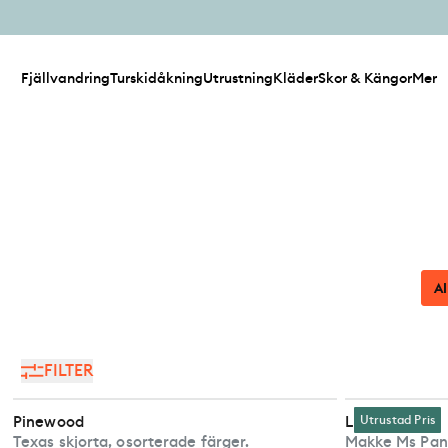
Fjällvandring
Turskidåkning
Utrustning
Kläder
Skor & Kängor
Mer
Al
FILTER
Pinewood
Lundhags
Utrustad Pris
Texas skjorta, osorterade färger.
Makke Ms Pant 