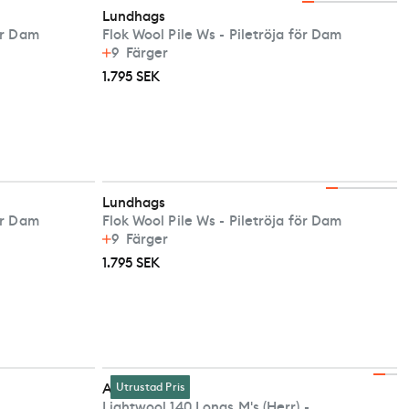
Lundhags
för Dam
Flok Wool Pile Ws - Piletröja för Dam
9
Färger
1.795 SEK
Lundhags
för Dam
Flok Wool Pile Ws - Piletröja för Dam
9
Färger
1.795 SEK
Aclima
Utrustad Pris
Lightwool 140 Longs M's (Herr) -