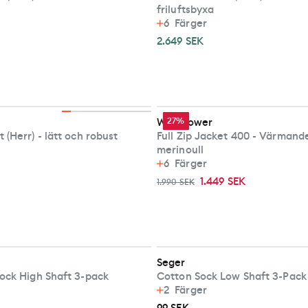
friluftsbyxa
6
Färger
2.649 SEK
Woolpower
27%
(Herr) - lätt och robust
Full Zip Jacket 400 - Värmande
merinoull
6
Färger
1.449 SEK
1.990 SEK
Seger
ock High Shaft 3-pack
Cotton Sock Low Shaft 3-Pack
2
Färger