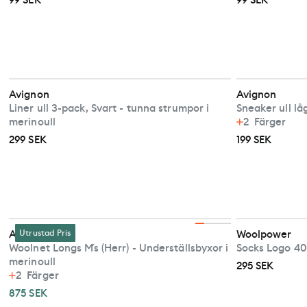
99 SEK
99 SEK
Avignon
Avignon
Liner ull 3-pack, Svart - tunna strumpor i
Sneaker ull lå
merinoull
2
Färger
299 SEK
199 SEK
Aclima
Utrustad Pris
Woolpower
Woolnet Longs M´s (Herr) - Underställsbyxor i
Socks Logo 400
merinoull
295 SEK
2
Färger
875 SEK