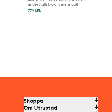
underställsbyxor i merinoull
779 SEK
Shoppa
Om Utrustad