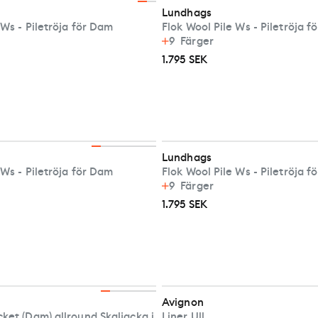
Lundhags
 Ws - Piletröja för Dam
Flok Wool Pile Ws - Piletröja 
9
Färger
1.795 SEK
Lundhags
 Ws - Piletröja för Dam
Flok Wool Pile Ws - Piletröja 
9
Färger
1.795 SEK
Avignon
ket (Dam) allround Skaljacka i
Liner Ull