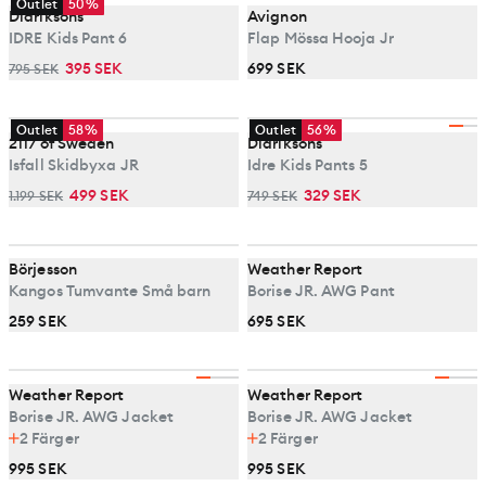
Outlet
50%
Didriksons
Avignon
IDRE Kids Pant 6
Flap Mössa Hooja Jr
395 SEK
699 SEK
795 SEK
Outlet
58%
Outlet
56%
2117 of Sweden
Didriksons
Isfall Skidbyxa JR
Idre Kids Pants 5
499 SEK
329 SEK
1.199 SEK
749 SEK
Börjesson
Weather Report
Kangos Tumvante Små barn
Borise JR. AWG Pant
259 SEK
695 SEK
Weather Report
Weather Report
Borise JR. AWG Jacket
Borise JR. AWG Jacket
2
Färger
2
Färger
995 SEK
995 SEK