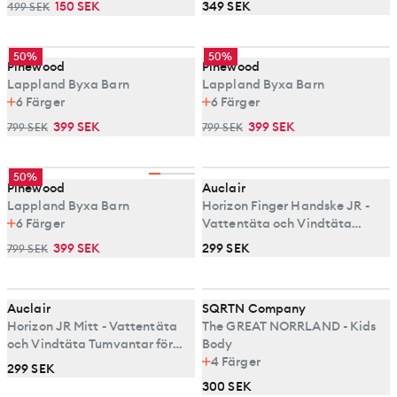
150 SEK
349 SEK
499 SEK
50%
50%
Pinewood
Pinewood
Lappland Byxa Barn
Lappland Byxa Barn
6
Färger
6
Färger
399 SEK
399 SEK
799 SEK
799 SEK
50%
Pinewood
Auclair
Lappland Byxa Barn
Horizon Finger Handske JR -
6
Färger
Vattentäta och Vindtäta
Handskar för Juniorer
399 SEK
299 SEK
799 SEK
Auclair
SQRTN Company
Horizon JR Mitt - Vattentäta
The GREAT NORRLAND - Kids
och Vindtäta Tumvantar för
Body
Barn
4
Färger
299 SEK
300 SEK