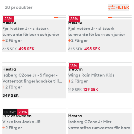
20 produkter
FILTER
23%
23%
Hestra
Hestra
Fjellvotten Jr - slitstark
Fjellvotten Jr - slitstark
tumvante för barn och junior
tumvante för barn och junior
2
Färger
2
Färger
495 SEK
495 SEK
645 SEK
645 SEK
13%
Hestra
Tretorn
Isaberg CZone Jr - 5 finger -
Wings Rain Mitten Kids
Vattentät fingerhandske till
2
Färger
barn och junior
2
Färger
129 SEK
149 SEK
349 SEK
Outlet
70%
2117 of Sweden
Hestra
Viskafors Jacka JR
Isaberg CZone Jr Mitt -
2
Färger
vattentäta tumvantar för barn