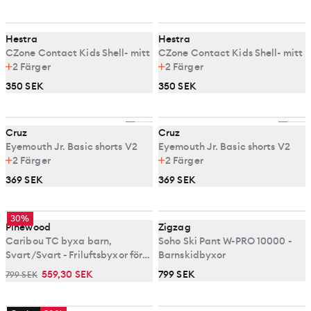
Hestra
Hestra
CZone Contact Kids Shell- mitt
CZone Contact Kids Shell- mitt
2
Färger
2
Färger
350 SEK
350 SEK
Cruz
Cruz
Eyemouth Jr. Basic shorts V2
Eyemouth Jr. Basic shorts V2
2
Färger
2
Färger
369 SEK
369 SEK
30%
Pinewood
Zigzag
Caribou TC byxa barn,
Soho Ski Pant W-PRO 10000 -
Svart/Svart - Friluftsbyxor för
Barnskidbyxor
barn
559,30 SEK
799 SEK
799 SEK