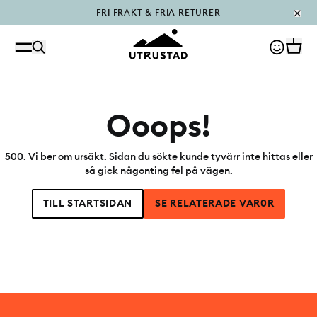
FRI FRAKT & FRIA RETURER
PÅFYLLT I OUTLET
Ooops!
500
.
Vi ber om ursäkt. Sidan du sökte kunde tyvärr inte hittas eller
så gick någonting fel på vägen.
TILL STARTSIDAN
SE RELATERADE VAR0R