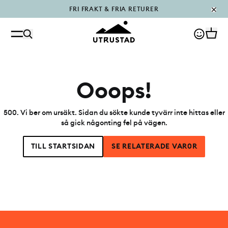
FRI FRAKT & FRIA RETURER
PÅFYLLT I OUTLET
Ooops!
500
.
Vi ber om ursäkt. Sidan du sökte kunde tyvärr inte hittas eller
så gick någonting fel på vägen.
TILL STARTSIDAN
SE RELATERADE VAR0R