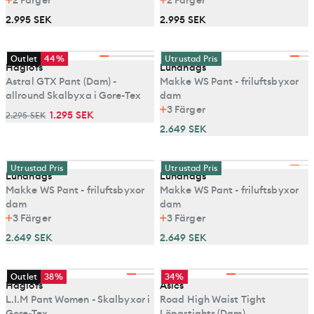
2
Färger
2
Färger
2.995 SEK
2.995 SEK
Outlet
44%
Utrustad Pris
Haglöfs
Lundhags
Astral GTX Pant (Dam) -
Makke WS Pant - friluftsbyxor
allround Skalbyxa i Gore-Tex
dam
3
Färger
1.295 SEK
2.295 SEK
2.649 SEK
Utrustad Pris
Utrustad Pris
Lundhags
Lundhags
Makke WS Pant - friluftsbyxor
Makke WS Pant - friluftsbyxor
dam
dam
3
Färger
3
Färger
2.649 SEK
2.649 SEK
Outlet
38%
34%
Haglöfs
Asics
L.I.M Pant Women - Skalbyxor i
Road High Waist Tight
Gore-Tex
Löpartights (Dam)