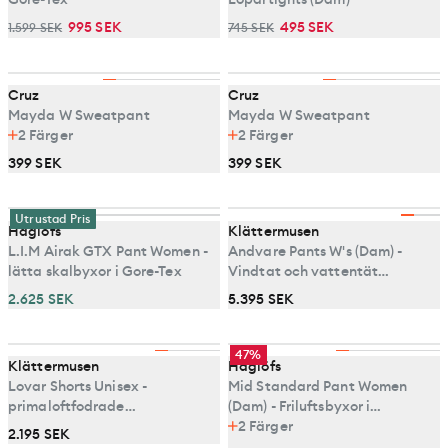
995 SEK
495 SEK
1.599 SEK
745 SEK
Cruz
Cruz
Mayda W Sweatpant
Mayda W Sweatpant
2
Färger
2
Färger
399 SEK
399 SEK
Utrustad Pris
Haglöfs
Klättermusen
L.I.M Airak GTX Pant Women -
Andvare Pants W's (Dam) -
lätta skalbyxor i Gore-Tex
Vindtat och vattentät
skalbyxa
2.625 SEK
5.395 SEK
47%
Klättermusen
Haglöfs
Lovar Shorts Unisex -
Mid Standard Pant Women
primaloftfodrade
(Dam) - Friluftsbyxor i
isoleringsshorts
stretchiga material
2
Färger
2.195 SEK