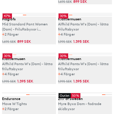
899 SEK
1.695 SEK
47%
30%
Haglöfs
Klättermusen
Mid Standard Pant Women
Alfhild Pants W's (Dam) - lätta
(Dam) - Friluftsbyxor i
friluftsbyxor
stretchiga material
2
Färger
4
Färger
899 SEK
1.395 SEK
1.695 SEK
1.995 SEK
30%
30%
Klättermusen
Klättermusen
Alfhild Pants W's (Dam) - lätta
Alfhild Pants W's (Dam) - lätta
friluftsbyxor
friluftsbyxor
4
Färger
4
Färger
1.395 SEK
1.395 SEK
1.995 SEK
1.995 SEK
Outlet
50%
Endurance
2117 of Sweden
Move W Tights
Myre Byxa Dam - fodrade
2
Färger
skidbyxor