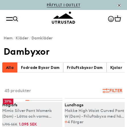
PÅFYLLT I OUTLET
Hem
/
Kläder
/
Damkläder
Dambyxor
Alla
Fodrade Byxor Dam
Friluftsbyxor Dam
Kjolar
45 produkter
FILTER
39%
Haglöfs
Lundhags
Mimic Silver Pant Women`s
Makke High Waist Curved Pant
(Dam) - Lätta och varma
W (Dam) - Friluftsbyxa med hög
fodrade byxor
midja
4
Färger
1.095 SEK
1.795 SEK