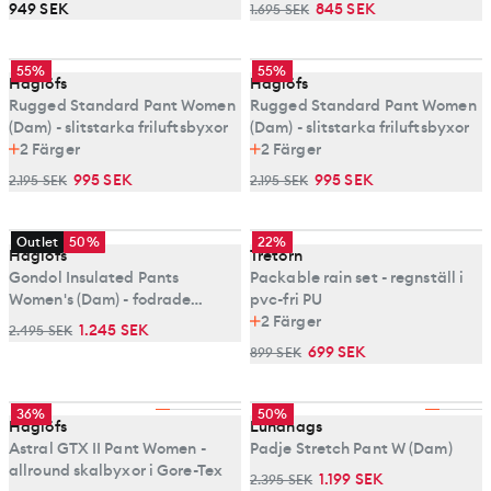
949 SEK
845 SEK
1.695 SEK
55%
55%
Haglöfs
Haglöfs
Rugged Standard Pant Women
Rugged Standard Pant Women
(Dam) - slitstarka friluftsbyxor
(Dam) - slitstarka friluftsbyxor
2
Färger
2
Färger
995 SEK
995 SEK
2.195 SEK
2.195 SEK
Outlet
50%
22%
Haglöfs
Tretorn
Gondol Insulated Pants
Packable rain set - regnställ i
Women's (Dam) - fodrade
pvc-fri PU
skidbyxor
2
Färger
1.245 SEK
2.495 SEK
699 SEK
899 SEK
36%
50%
Haglöfs
Lundhags
Astral GTX II Pant Women -
Padje Stretch Pant W (Dam)
allround skalbyxor i Gore-Tex
1.199 SEK
2.395 SEK