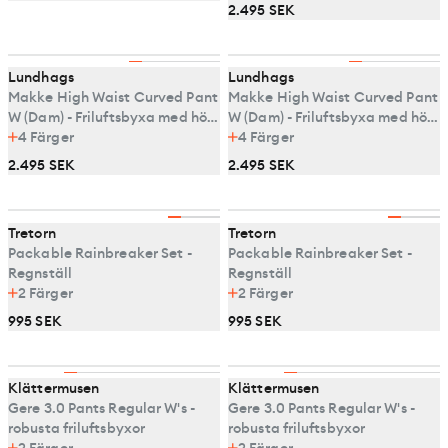
2.495 SEK
Lundhags
Lundhags
Makke High Waist Curved Pant
Makke High Waist Curved Pant
W (Dam) - Friluftsbyxa med hög
W (Dam) - Friluftsbyxa med hög
midja
4
Färger
midja
4
Färger
2.495 SEK
2.495 SEK
Tretorn
Tretorn
Packable Rainbreaker Set -
Packable Rainbreaker Set -
Regnställ
Regnställ
2
Färger
2
Färger
995 SEK
995 SEK
Klättermusen
Klättermusen
Gere 3.0 Pants Regular W's -
Gere 3.0 Pants Regular W's -
robusta friluftsbyxor
robusta friluftsbyxor