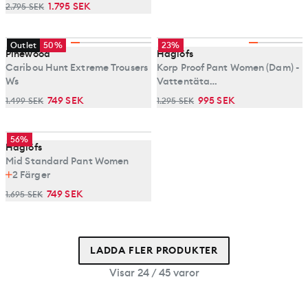
1.795 SEK
2.795 SEK
Outlet
50%
23%
Pinewood
Haglöfs
Caribou Hunt Extreme Trousers
Korp Proof Pant Women (Dam) -
W´s
Vattentäta
skalbyxor/regnbyxor
749 SEK
995 SEK
1.499 SEK
1.295 SEK
56%
Haglöfs
Mid Standard Pant Women
2
Färger
749 SEK
1.695 SEK
LADDA FLER PRODUKTER
Visar 24 / 45 varor