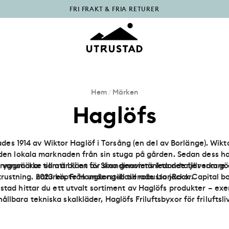
PÅFYLLT I OUTLET
Hem
/
Märken
Haglöfs
des 1914 av Wiktor Haglöf i Torsång (en del av Borlänge). Wikto
 den lokala marknaden från sin stuga på gården. Sedan dess h
ryggsäckar till att bli en av Skandinaviens ledande tillverkare 
t varumärke som är känt för sina genomtänkta detaljer som gör 
trustning. 2023 köpte Hongkong-baserade LionRock Capital bo
naturen. Från underställ till robusta jackor.
stad hittar du ett utvalt sortiment av Haglöfs produkter – ex
ållbara tekniska skalkläder,
Haglöfs Friluftsbyxor
för friluftsl
 Mellanlager
.
Kontakta oss, så hjälper våra experter dig välja 
produkter!