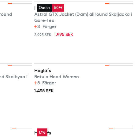
Haglöfs
Outlet
50%
lround
Astral GTX Jacket (Dam) allround Skaljacka i
Gore-Tex
3
Färger
1.995 SEK
3.995 SEK
Haglöfs
nd Skalbyxa i
Betula Hood Women
5
Färger
1.495 SEK
Haglöfs
17%