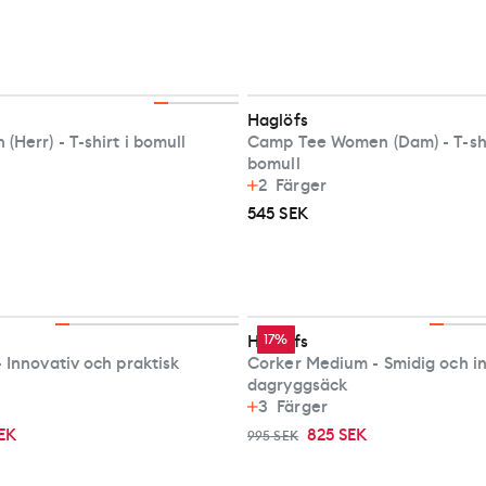
Haglöfs
Herr) - T-shirt i bomull
Camp Tee Women (Dam) - T-shir
bomull
2
Färger
545 SEK
Haglöfs
17%
 Innovativ och praktisk
Corker Medium - Smidig och i
dagryggsäck
3
Färger
EK
825 SEK
995 SEK