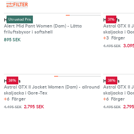
FILTER
Haglöfs
Utrustad Pris
Haglöfs
31%
Alert Mid Pant Women (Dam) - Lätta
Astral GTX II 
friluftsbyxor i softshell
skaljacka i Go
3
Färger
895 SEK
3.09
4.495 SEK
Haglöfs
38%
Haglöfs
38%
Astral GTX II Jacket Women (Dam) - allround
Astral GTX II
skaljacka i Gore-Tex
skaljacka i Go
6
Färger
6
Färger
2.795 SEK
2.79
4.495 SEK
4.495 SEK