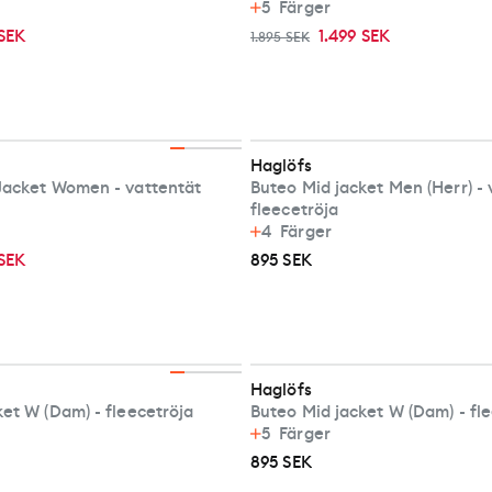
5
Färger
 SEK
1.499 SEK
1.895 SEK
Haglöfs
Jacket Women - vattentät
Buteo Mid jacket Men (Herr) 
fleecetröja
4
Färger
 SEK
895 SEK
Haglöfs
et W (Dam) - fleecetröja
Buteo Mid jacket W (Dam) - fl
5
Färger
895 SEK