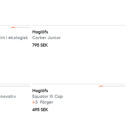
Haglöfs
t i ekologisk
Corker Junior
795 SEK
Haglöfs
nnovativ
Equator III Cap
3
Färger
495 SEK