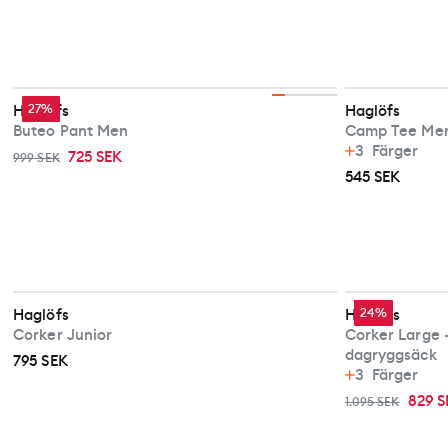
Haglöfs
27%
Haglöfs
Buteo Pant Men
Camp Tee Men (
3
Färger
725 SEK
999 SEK
545 SEK
Haglöfs
Haglöfs
24%
Corker Junior
Corker Large -
dagryggsäck
795 SEK
3
Färger
829 S
1.095 SEK