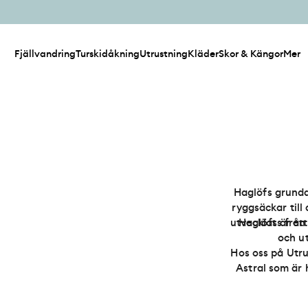
Fjällvandring
Turskidåkning
Utrustning
Kläder
Skor & Kängor
Mer
Haglöfs grunda
ryggsäckar till
utvecklats från 
Haglöfs är et
och u
Hos oss på Utru
Astral
som är h
Fleecetröjor och