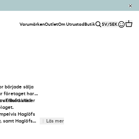
Varumärken
Outlet
Om Utrustad
Butik
SV
/
SEK
r började sälja
ar företaget har
av friluftskläder
skillnad ute i
laget.
empelvis
Haglöfs
iv, samt
Haglöfs
|
Läs mer
rätt bland Haglöfs