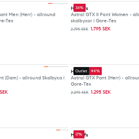
Haglöfs
36%
Pant Men (Herr) - allround
Astral GTX II Pant Women - al
ore-Tex
skalbyxor i Gore-Tex
1.795 SEK
2.795 SEK
Haglöfs
Outlet
44%
t (Dam) - allround Skalbyxa i
Astral GTX Pant (Herr) - allrou
Gore-Tex
 SEK
1.295 SEK
2.295 SEK
Haglöfs
17%