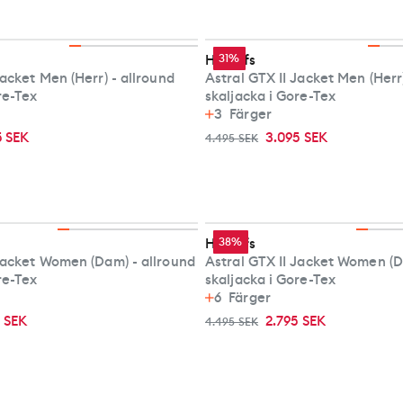
Haglöfs
31%
Jacket Men (Herr) - allround
Astral GTX II Jacket Men (Herr)
re-Tex
skaljacka i Gore-Tex
3
Färger
5 SEK
3.095 SEK
4.495 SEK
Haglöfs
38%
 Jacket Women (Dam) - allround
Astral GTX II Jacket Women (D
re-Tex
skaljacka i Gore-Tex
6
Färger
5 SEK
2.795 SEK
4.495 SEK