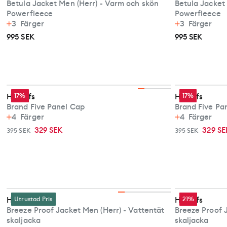
Betula Jacket Men (Herr) - Varm och skön
Betula Jacket
Powerfleece
Powerfleece
3
Färger
3
Färger
995 SEK
995 SEK
Haglöfs
17%
Haglöfs
17%
Brand Five Panel Cap
Brand Five Pa
4
Färger
4
Färger
329 SEK
329 SE
395 SEK
395 SEK
Haglöfs
Utrustad Pris
Haglöfs
21%
Breeze Proof Jacket Men (Herr) - Vattentät
Breeze Proof 
skaljacka
skaljacka