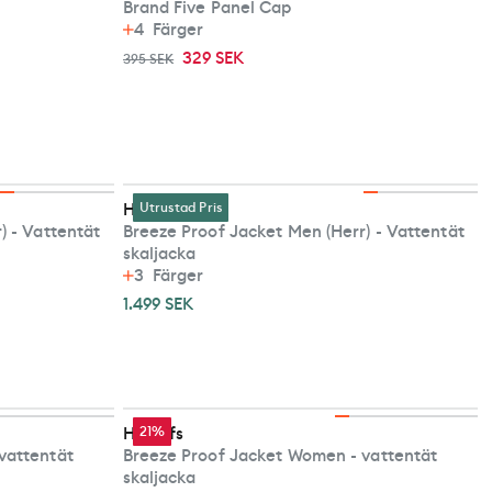
Brand Five Panel Cap
4
Färger
329 SEK
395 SEK
Haglöfs
Utrustad Pris
) - Vattentät
Breeze Proof Jacket Men (Herr) - Vattentät
skaljacka
3
Färger
1.499 SEK
Haglöfs
21%
vattentät
Breeze Proof Jacket Women - vattentät
skaljacka