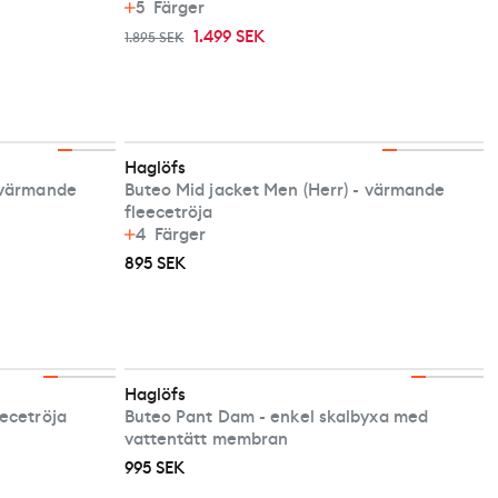
5
Färger
1.499 SEK
1.895 SEK
Haglöfs
- värmande
Buteo Mid jacket Men (Herr) - värmande
fleecetröja
4
Färger
895 SEK
Haglöfs
eecetröja
Buteo Pant Dam - enkel skalbyxa med
vattentätt membran
995 SEK