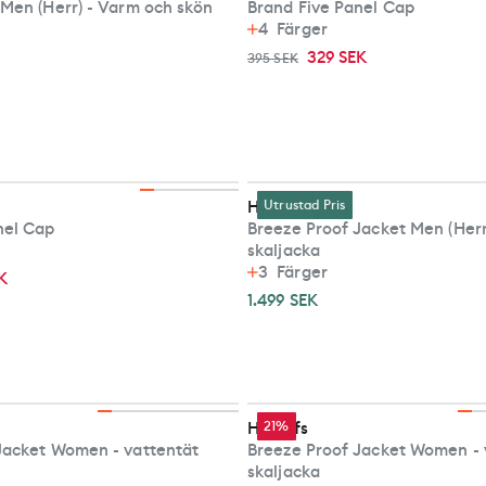
 Men (Herr) - Varm och skön
Brand Five Panel Cap
4
Färger
329 SEK
395 SEK
Haglöfs
Utrustad Pris
nel Cap
Breeze Proof Jacket Men (Herr
skaljacka
3
Färger
K
1.499 SEK
Haglöfs
21%
Jacket Women - vattentät
Breeze Proof Jacket Women - 
skaljacka