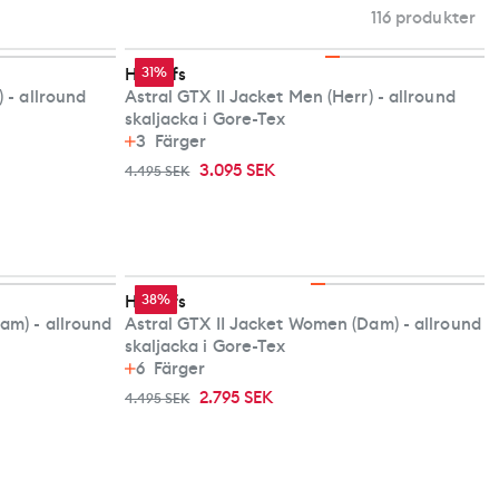
116 produkter
Haglöfs
31%
 - allround
Astral GTX II Jacket Men (Herr) - allround
skaljacka i Gore-Tex
3
Färger
3.095 SEK
4.495 SEK
Haglöfs
38%
am) - allround
Astral GTX II Jacket Women (Dam) - allround
skaljacka i Gore-Tex
6
Färger
2.795 SEK
4.495 SEK