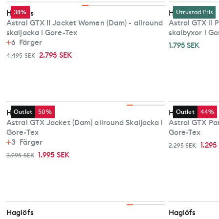
Haglöfs
38%
Haglöfs
Utrustad Pris
Astral GTX II Jacket Women (Dam) - allround
Astral GTX II 
skaljacka i Gore-Tex
skalbyxor i G
6
Färger
1.795 SEK
2.795 SEK
4.495 SEK
Haglöfs
Outlet
50%
Haglöfs
Outlet
44%
Astral GTX Jacket (Dam) allround Skaljacka i
Astral GTX Pan
Gore-Tex
Gore-Tex
3
Färger
1.295
2.295 SEK
1.995 SEK
3.995 SEK
Haglöfs
Haglöfs