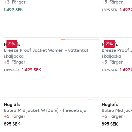
3
Färger
5
Färger
1.499 SEK
1.499
1.895 SEK
Haglöfs
21%
Haglöfs
21%
Breeze Proof Jacket Women - vattentät
Breeze Proof 
skaljacka
skaljacka
5
Färger
5
Färger
1.499 SEK
1.499
1.895 SEK
1.895 SEK
Haglöfs
Haglöfs
Buteo Mid jacket W (Dam) - fleecetröja
Buteo Mid jack
5
Färger
5
Färger
895 SEK
895 SEK