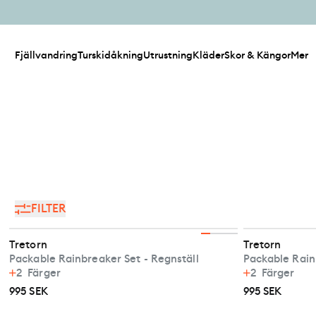
Fjällvandring
Turskidåkning
Utrustning
Kläder
Skor & Kängor
Mer
FILTER
Tretorn
Tretorn
Packable Rainbreaker Set - Regnställ
Packable Rain
2
Färger
2
Färger
995 SEK
995 SEK