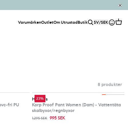
Varumärken
Outlet
Om Utrustad
Butik
SV
/
SEK
8 produkter
Haglöfs
23%
pvc-fri PU
Korp Proof Pant Women (Dam) - Vattentäta
skalbyxor/regnbyxor
995 SEK
1.295 SEK