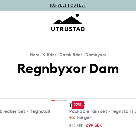
PÅFYLLT I OUTLET
Hem
/
Kläder
/
Damkläder
/
Dambyxor
Regnbyxor Dam
Tretorn
22%
breaker Set - Regnställ
Packable rain set - regnställ i 
2
Färger
699 SEK
899 SEK