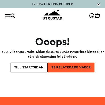
FRI FRAKT & FRIA RETURER
PÅFYLLT I OUTLET
Ooops!
500
.
Vi ber om ursäkt. Sidan du sökte kunde tyvärr inte hittas eller
så gick någonting fel på vägen.
TILL STARTSIDAN
SE RELATERADE VAR0R