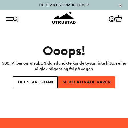
FRI FRAKT & FRIA RETURER
PÅFYLLT I OUTLET
Ooops!
500
.
Vi ber om ursäkt. Sidan du sökte kunde tyvärr inte hittas eller
så gick någonting fel på vägen.
TILL STARTSIDAN
SE RELATERADE VAR0R