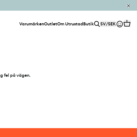
Varumärken
Outlet
Om Utrustad
Butik
SV
/
SEK
ng fel på vägen.