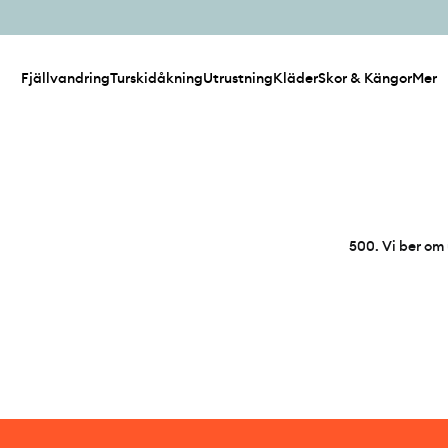
Fjällvandring
Turskidåkning
Utrustning
Kläder
Skor & Kängor
Mer
500
.
Vi ber om 