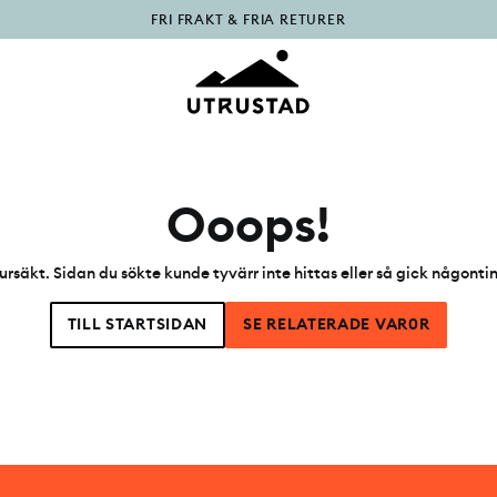
FRI FRAKT & FRIA RETURER
PÅFYLLT I OUTLET
Ooops!
ursäkt. Sidan du sökte kunde tyvärr inte hittas eller så gick någonti
TILL STARTSIDAN
SE RELATERADE VAR0R