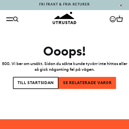
PÅFYLLT I OUTLET
Ooops!
500
.
Vi ber om ursäkt. Sidan du sökte kunde tyvärr inte hittas eller
så gick någonting fel på vägen.
TILL STARTSIDAN
SE RELATERADE VAR0R