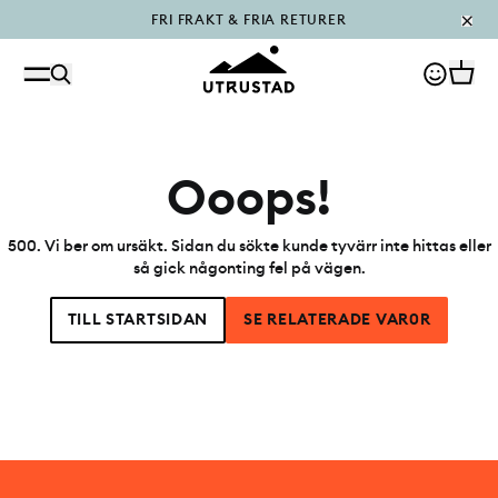
FRI FRAKT & FRIA RETURER
PÅFYLLT I OUTLET
Ooops!
500
.
Vi ber om ursäkt. Sidan du sökte kunde tyvärr inte hittas eller
så gick någonting fel på vägen.
TILL STARTSIDAN
SE RELATERADE VAR0R