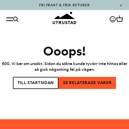
FRI FRAKT & FRIA RETURER
PÅFYLLT I OUTLET
Ooops!
500
.
Vi ber om ursäkt. Sidan du sökte kunde tyvärr inte hittas eller
så gick någonting fel på vägen.
TILL STARTSIDAN
SE RELATERADE VAR0R