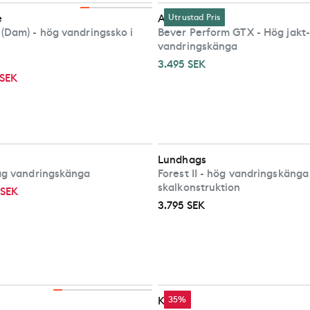
e
Alfa
Utrustad Pris
(Dam) - hög vandringssko i
Bever Perform GTX - Hög jakt-
vandringskänga
3.495 SEK
 SEK
Lundhags
åg vandringskänga
Forest II - hög vandringskänga 
skalkonstruktion
 SEK
3.795 SEK
Keen
35%