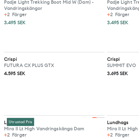
Padje Light Trekking Boot Mid W (Dam) -
Padje Light T
Vandringskängor
Vandringskän
2
Färger
2
Färger
3.495 SEK
3.495 SEK
Crispi
Crispi
FUTURA CX PLUS GTX
SUMMIT EVO
4.595 SEK
3.695 SEK
Lundhags
Utrustad Pris
Lundhags
Mira II Lt High Vandringskänga Dam
Mira II Lt Hi
2
Färger
2
Färger