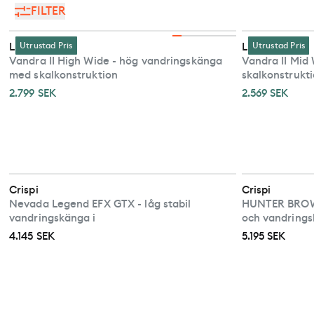
FILTER
Lundhags
Utrustad Pris
Lundhags
Utrustad Pris
Vandra II High Wide - hög vandringskänga
Vandra II Mid
med skalkonstruktion
skalkonstrukt
2.799 SEK
2.569 SEK
Crispi
Crispi
Nevada Legend EFX GTX - låg stabil
HUNTER BROWN
vandringskänga i
och vandring
4.145 SEK
5.195 SEK