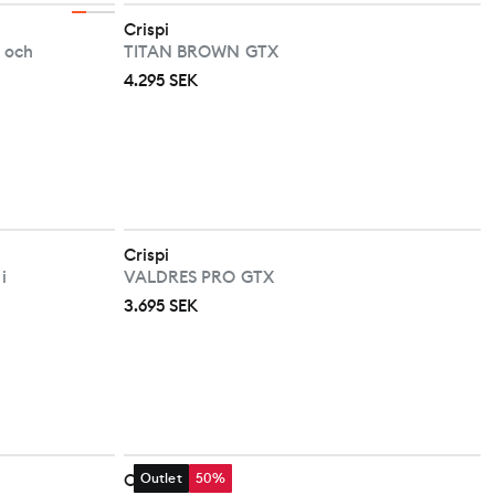
Crispi
 och
TITAN BROWN GTX
4.295 SEK
Crispi
i
VALDRES PRO GTX
3.695 SEK
Chiruca
Outlet
50%