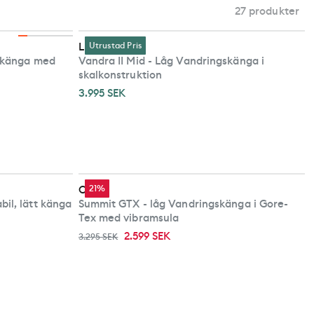
27 produkter
Lundhags
Utrustad Pris
gskänga med
Vandra II Mid - Låg Vandringskänga i
skalkonstruktion
3.995 SEK
Crispi
21%
il, lätt känga
Summit GTX - låg Vandringskänga i Gore-
Tex med vibramsula
2.599 SEK
3.295 SEK