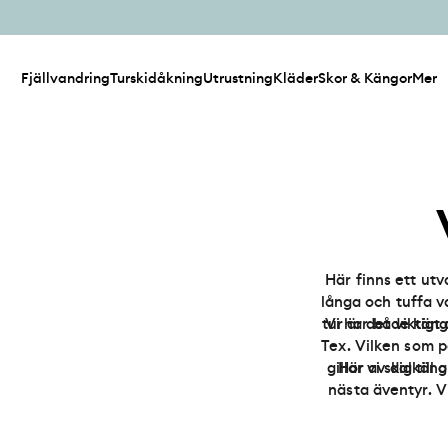
Fjällvandring
Turskidåkning
Utrustning
Kläder
Skor & Kängor
Mer
Här finns ett utv
långa och tuffa v
tur är det viktigt
Vi har både käng
Tex. Vilken som p
gillar vi skalkä
Hör av dig till
nästa äventyr. V