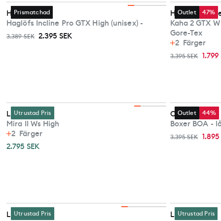
Haglöfs
Prismatchad
Hoka One On
Outlet
47%
Haglöfs Incline Pro GTX High (unisex) -
Kaha 2 GTX W 
Gore-Tex
2.395 SEK
3.389 SEK
2
Färger
1.799
3.395 SEK
Lundhags
Utrustad Pris
Chiruca
Outlet
44%
Mira II Ws High
Boxer BOA - l
2
Färger
1.895
3.395 SEK
2.795 SEK
Lundhags
Utrustad Pris
Lundhags
Utrustad Pris