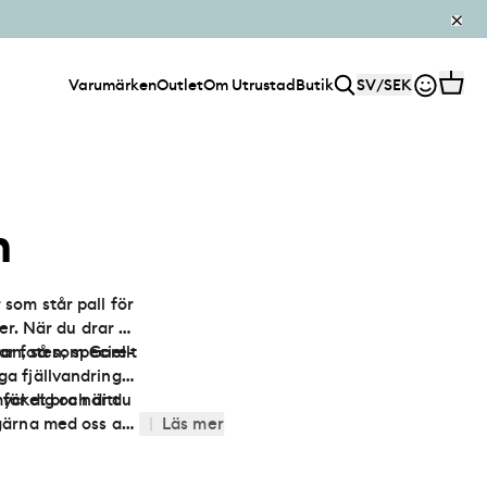
Varumärken
Outlet
Om Utrustad
Butik
SV
/
SEK
m
 som står pall för
er. När du drar på
ar foten, speciellt
ran, så som Gore-
ga fjällvandringar
mycket bra när du
för dig och ditt
 gärna med oss av
|
Läs mer