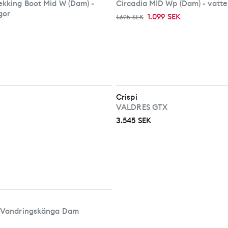
rekking Boot Mid W (Dam) -
Circadia MID Wp (Dam) - vatt
gor
1.099 SEK
1.695 SEK
Crispi
VALDRES GTX
3.545 SEK
gh Vandringskänga Dam