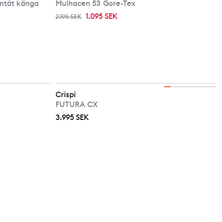
entät känga
Mulhacen 53 Gore-Tex
1.095 SEK
2.195 SEK
Crispi
FUTURA CX
3.995 SEK