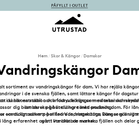
PÅFYLLT I OUTLET
Hem
/
Skor & Kängor
/
Damskor
Vandringskängor Da
alt sortiment av vandringskängor för dam. Vi har rejäla kängor
andringar i de svenska fjällen, samt lättare kängor för dagstur
 att du har en stabil och vridstyv känga som avlastar och skydd
or i skalkonstruktion och fodrade kängor med tekniska memb
assar dig bäst beror på hur du har tänkt använda dom. För lån
om du ska gå lite längre med packning.
ngor samtidigt som ett par fodrade, vattentäta, kängor gör sig 
 oss om du är osäker på vilken Vandringskänga Dam som är rätt 
i lång erfarenhet av att vandra i de svenska fjällen och delar
går i lite blötare marker.
tips och råd.