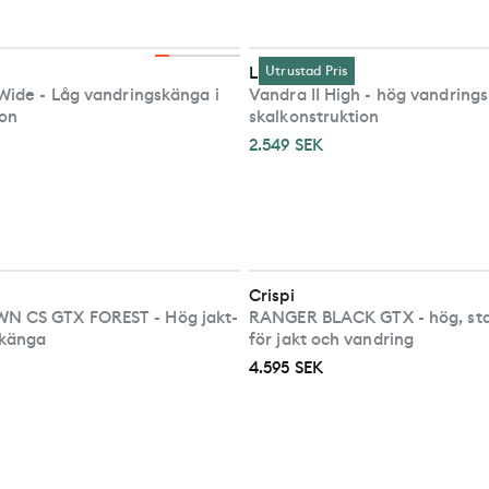
Lundhags
Utrustad Pris
 Wide - Låg vandringskänga i
Vandra II High - hög vandrin
ion
skalkonstruktion
2.549 SEK
Crispi
 CS GTX FOREST - Hög jakt-
RANGER BLACK GTX - hög, stab
skänga
för jakt och vandring
4.595 SEK