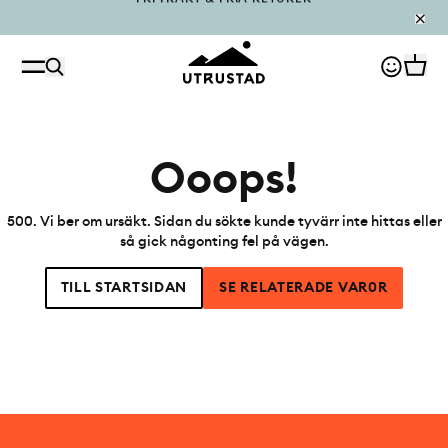
PÅFYLLT I OUTLET
Ooops!
500
.
Vi ber om ursäkt. Sidan du sökte kunde tyvärr inte hittas eller
så gick någonting fel på vägen.
TILL STARTSIDAN
SE RELATERADE VAR0R