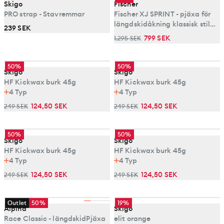
Skigo
Fischer
PRO strap - Stavremmar
Fischer XJ SPRINT - pjäxa för
längdskidåkning klassisk stil
239 SEK
för junior
799 SEK
1.295 SEK
50%
50%
Skigo
Skigo
HF Kickwax burk 45g
HF Kickwax burk 45g
4
Typ
4
Typ
124,50 SEK
124,50 SEK
249 SEK
249 SEK
50%
50%
Skigo
Skigo
HF Kickwax burk 45g
HF Kickwax burk 45g
4
Typ
4
Typ
124,50 SEK
124,50 SEK
249 SEK
249 SEK
Outlet
50%
19%
Alpina
Skigo
Race Classic - längdskidPjäxa
elit orange