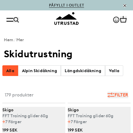
PÅFYLLT I OUTLET
Hem
/
Mer
Skidutrustning
Alla
Alpin Skidåkning
Längdskidåkning
Valla
179 produkter
FILTER
Skigo
Skigo
FFT Training glider 60g
FFT Training glider 60g
7
Färger
7
Färger
199 SEK
199 SEK