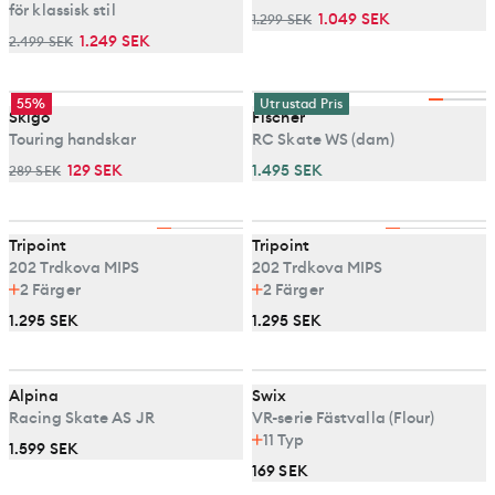
för klassisk stil
1.049 SEK
1.299 SEK
1.249 SEK
2.499 SEK
55%
Utrustad Pris
Skigo
Fischer
Touring handskar
RC Skate WS (dam)
129 SEK
1.495 SEK
289 SEK
Tripoint
Tripoint
202 Trdkova MIPS
202 Trdkova MIPS
2
Färger
2
Färger
1.295 SEK
1.295 SEK
Alpina
Swix
Racing Skate AS JR
VR-serie Fästvalla (Flour)
11
Typ
1.599 SEK
169 SEK