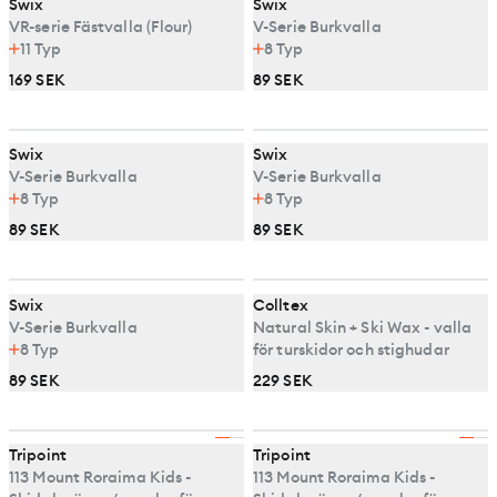
Swix
Swix
VR-serie Fästvalla (Flour)
V-Serie Burkvalla
11
Typ
8
Typ
169 SEK
89 SEK
Swix
Swix
V-Serie Burkvalla
V-Serie Burkvalla
8
Typ
8
Typ
89 SEK
89 SEK
Swix
Colltex
V-Serie Burkvalla
Natural Skin + Ski Wax - valla
8
Typ
för turskidor och stighudar
89 SEK
229 SEK
Tripoint
Tripoint
113 Mount Roraima Kids -
113 Mount Roraima Kids -