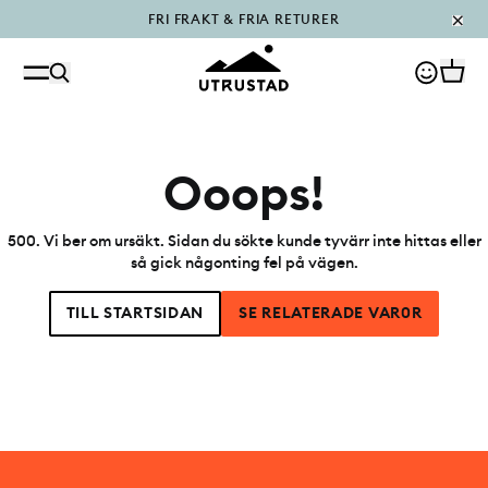
FRI FRAKT & FRIA RETURER
PÅFYLLT I OUTLET
Ooops!
500
.
Vi ber om ursäkt. Sidan du sökte kunde tyvärr inte hittas eller
så gick någonting fel på vägen.
TILL STARTSIDAN
SE RELATERADE VAR0R