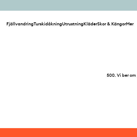
Fjällvandring
Turskidåkning
Utrustning
Kläder
Skor & Kängor
Mer
500
.
Vi ber om 