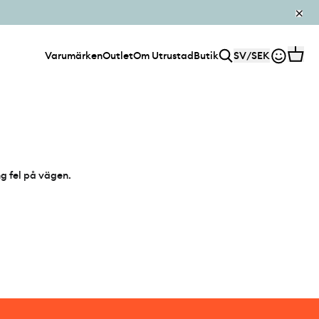
Varumärken
Outlet
Om Utrustad
Butik
SV
/
SEK
ng fel på vägen.