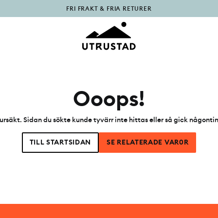
FRI FRAKT & FRIA RETURER
PÅFYLLT I OUTLET
Ooops!
ursäkt. Sidan du sökte kunde tyvärr inte hittas eller så gick någonti
TILL STARTSIDAN
SE RELATERADE VAR0R