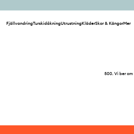
Fjällvandring
Turskidåkning
Utrustning
Kläder
Skor & Kängor
Mer
500
.
Vi ber om 