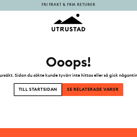
PÅFYLLT I OUTLET
Ooops!
ursäkt. Sidan du sökte kunde tyvärr inte hittas eller så gick någonti
TILL STARTSIDAN
SE RELATERADE VAR0R