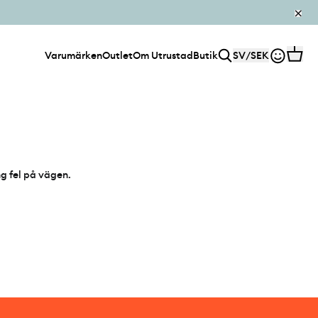
Varumärken
Outlet
Om Utrustad
Butik
SV
/
SEK
ng fel på vägen.