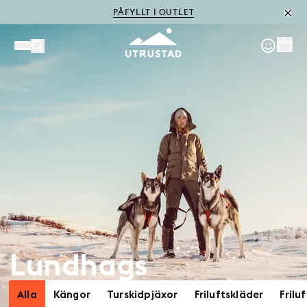
PÅFYLLT I OUTLET
Lundhags
Alla
Kängor
Turskidpjäxor
Friluftskläder
Frilu