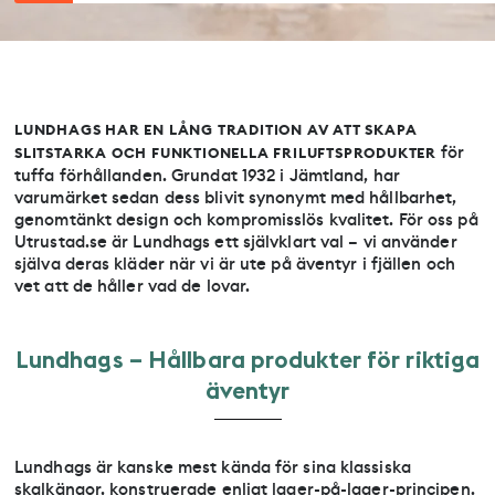
LUNDHAGS HAR EN LÅNG TRADITION AV ATT SKAPA
för
SLITSTARKA OCH FUNKTIONELLA FRILUFTSPRODUKTER
tuffa förhållanden. Grundat 1932 i Jämtland, har
varumärket sedan dess blivit synonymt med hållbarhet,
genomtänkt design och kompromisslös kvalitet. För oss på
Utrustad.se är Lundhags ett självklart val – vi använder
själva deras kläder när vi är ute på äventyr i fjällen och
vet att de håller vad de lovar.
L
u
n
d
h
a
g
s
–
H
å
l
l
b
a
r
a
p
r
o
d
u
k
t
e
r
f
ö
r
r
i
k
t
i
g
a
ä
v
e
n
t
y
r
Lundhags är kanske mest kända för sina klassiska
skalkängor, konstruerade enligt lager-på-lager-principen.