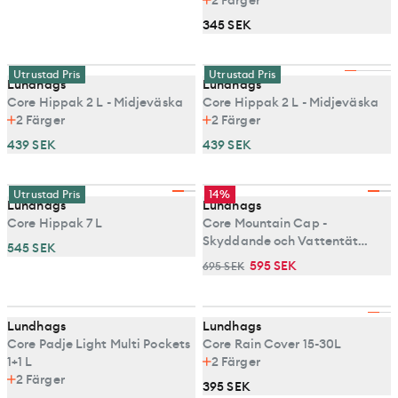
345 SEK
Utrustad Pris
Utrustad Pris
Lundhags
Lundhags
Core Hippak 2 L - Midjeväska
Core Hippak 2 L - Midjeväska
2
Färger
2
Färger
439 SEK
439 SEK
Utrustad Pris
14%
Lundhags
Lundhags
Core Hippak 7 L
Core Mountain Cap -
Skyddande och Vattentät
545 SEK
Vinterkeps
595 SEK
695 SEK
Lundhags
Lundhags
Core Padje Light Multi Pockets
Core Rain Cover 15-30L
1+1 L
2
Färger
2
Färger
395 SEK