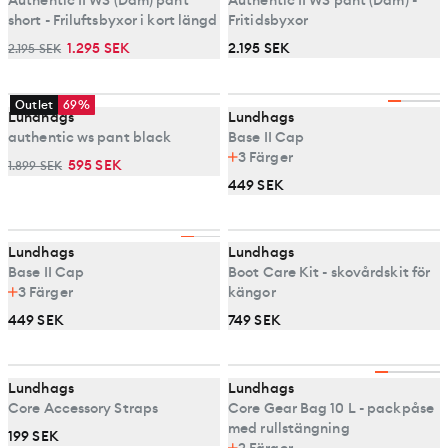
Authentic II WS (Dam) pant
Authentic II WS pant (Dam) -
short - Friluftsbyxor i kort längd
Fritidsbyxor
1.295 SEK
2.195 SEK
2.195 SEK
Outlet
69%
Lundhags
Lundhags
authentic ws pant black
Base II Cap
3
Färger
595 SEK
1.899 SEK
449 SEK
Lundhags
Lundhags
Base II Cap
Boot Care Kit - skovårdskit för
3
Färger
kängor
449 SEK
749 SEK
Lundhags
Lundhags
Core Accessory Straps
Core Gear Bag 10 L - packpåse
med rullstängning
199 SEK
2
Färger