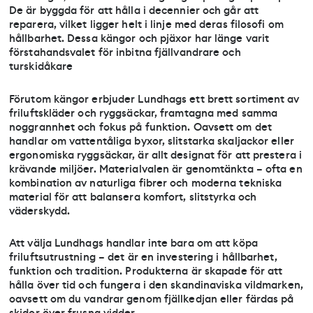
De är byggda för att hålla i decennier och går att
reparera, vilket ligger helt i linje med deras filosofi om
hållbarhet. Dessa kängor och pjäxor har länge varit
förstahandsvalet för inbitna fjällvandrare och
turskidåkare
Förutom kängor erbjuder Lundhags ett brett sortiment av
friluftskläder och ryggsäckar, framtagna med samma
noggrannhet och fokus på funktion. Oavsett om det
handlar om vattentåliga byxor, slitstarka skaljackor eller
ergonomiska ryggsäckar, är allt designat för att prestera i
krävande miljöer. Materialvalen är genomtänkta – ofta en
kombination av naturliga fibrer och moderna tekniska
material för att balansera komfort, slitstyrka och
väderskydd.
Att välja Lundhags handlar inte bara om att köpa
friluftsutrustning – det är en investering i hållbarhet,
funktion och tradition. Produkterna är skapade för att
hålla över tid och fungera i den skandinaviska vildmarken,
oavsett om du vandrar genom fjällkedjan eller färdas på
skidor över frusna vidder.