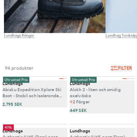
Lundhags Kängor
Lundhag Turskidp
94 produkter
FILTER
Utrustad Pris
Utrustad Pris
Lundhags
Lundhags
Abisku Expedition Xplore Ski
Alokh 2 - liten och smidig
Boot - Stabil och Isolerande
axelväska
Skidkänga för xplore bindning
2
Färger
2.795 SEK
449 SEK
41%
Lundhags
Lundhags