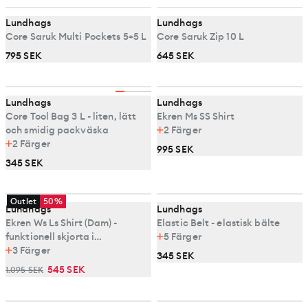
Lundhags
Lundhags
Core Saruk Multi Pockets 5+5 L
Core Saruk Zip 10 L
795 SEK
645 SEK
Lundhags
Lundhags
Core Tool Bag 3 L - liten, lätt
Ekren Ms SS Shirt
och smidig packväska
2
Färger
2
Färger
995 SEK
345 SEK
Outlet
50%
Lundhags
Lundhags
Ekren Ws Ls Shirt (Dam) -
Elastic Belt - elastisk bälte
funktionell skjorta i
5
Färger
fiberblandning
3
Färger
345 SEK
545 SEK
1.095 SEK