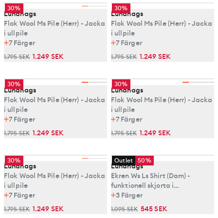
30%
30%
Lundhags
Lundhags
Flok Wool Ms Pile (Herr) - Jacka
Flok Wool Ms Pile (Herr) - Jacka
i ullpile
i ullpile
7
Färger
7
Färger
1.249 SEK
1.249 SEK
1.795 SEK
1.795 SEK
30%
30%
Lundhags
Lundhags
Flok Wool Ms Pile (Herr) - Jacka
Flok Wool Ms Pile (Herr) - Jacka
i ullpile
i ullpile
7
Färger
7
Färger
1.249 SEK
1.249 SEK
1.795 SEK
1.795 SEK
30%
Outlet
50%
Lundhags
Lundhags
Flok Wool Ms Pile (Herr) - Jacka
Ekren Ws Ls Shirt (Dam) -
i ullpile
funktionell skjorta i
7
Färger
fiberblandning
3
Färger
1.249 SEK
545 SEK
1.795 SEK
1.095 SEK