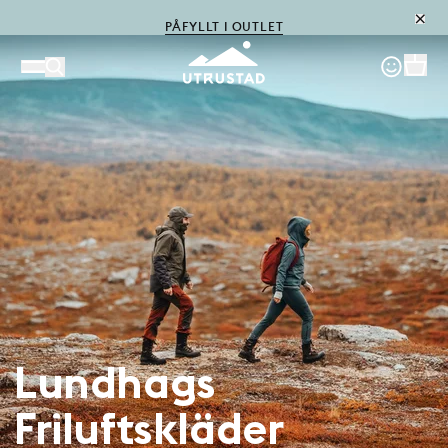
PÅFYLLT I OUTLET
Lundhags
Friluftskläder