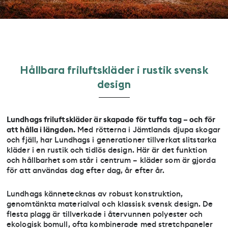
H
å
l
l
b
a
r
a
f
r
i
l
u
f
t
s
k
l
ä
d
e
r
i
r
u
s
t
i
k
s
v
e
n
s
k
d
e
s
i
g
n
Lundhags friluftskläder är skapade för tuffa tag – och för
att hålla i längden.
Med rötterna i Jämtlands djupa skogar
och fjäll, har Lundhags i generationer tillverkat slitstarka
kläder i en rustik och tidlös design. Här är det funktion
och hållbarhet som står i centrum – kläder som är gjorda
för att användas dag efter dag, år efter år.
Lundhags kännetecknas av robust konstruktion,
genomtänkta materialval och klassisk svensk design. De
flesta plagg är tillverkade i återvunnen polyester och
ekologisk bomull, ofta kombinerade med stretchpaneler