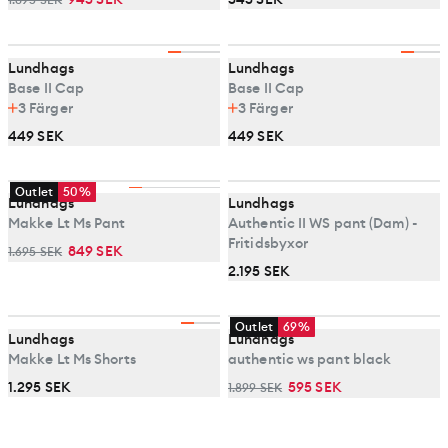
1.895 SEK
Lundhags
Lundhags
Base II Cap
Base II Cap
3
Färger
3
Färger
449 SEK
449 SEK
Outlet
50%
Lundhags
Lundhags
Makke Lt Ms Pant
Authentic II WS pant (Dam) -
Fritidsbyxor
849 SEK
1.695 SEK
2.195 SEK
Outlet
69%
Lundhags
Lundhags
Makke Lt Ms Shorts
authentic ws pant black
1.295 SEK
595 SEK
1.899 SEK