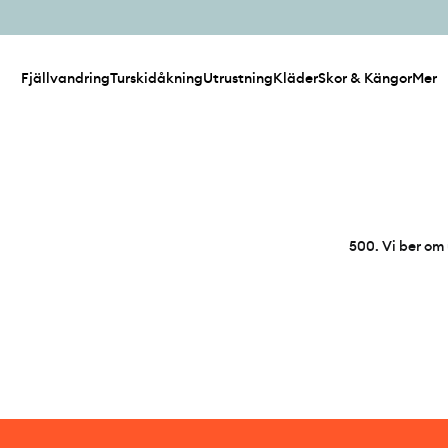
Fjällvandring
Turskidåkning
Utrustning
Kläder
Skor & Kängor
Mer
500
.
Vi ber om 