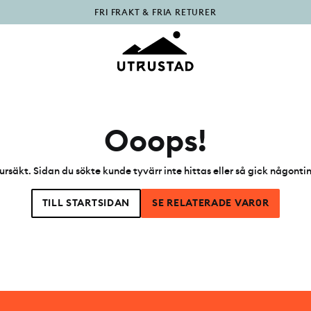
FRI FRAKT & FRIA RETURER
PÅFYLLT I OUTLET
Ooops!
ursäkt. Sidan du sökte kunde tyvärr inte hittas eller så gick någonti
TILL STARTSIDAN
SE RELATERADE VAR0R