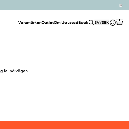
Varumärken
Outlet
Om Utrustad
Butik
SV
/
SEK
ng fel på vägen.