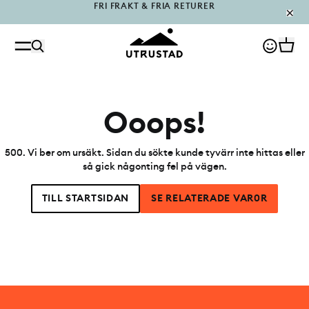
PÅFYLLT I OUTLET
Ooops!
500
.
Vi ber om ursäkt. Sidan du sökte kunde tyvärr inte hittas eller
så gick någonting fel på vägen.
TILL STARTSIDAN
SE RELATERADE VAR0R