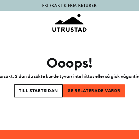
FRI FRAKT & FRIA RETURER
PÅFYLLT I OUTLET
Ooops!
ursäkt. Sidan du sökte kunde tyvärr inte hittas eller så gick någonti
TILL STARTSIDAN
SE RELATERADE VAR0R