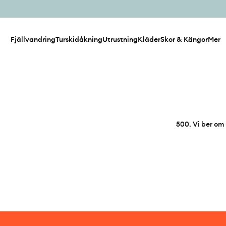
Fjällvandring
Turskidåkning
Utrustning
Kläder
Skor & Kängor
Mer
500
.
Vi ber om 