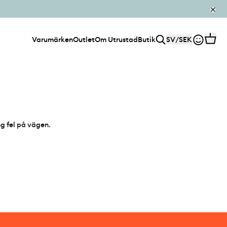
Varumärken
Outlet
Om Utrustad
Butik
SV
/
SEK
ng fel på vägen.