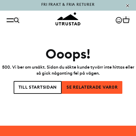
PÅFYLLT I OUTLET
Ooops!
500
.
Vi ber om ursäkt. Sidan du sökte kunde tyvärr inte hittas eller
så gick någonting fel på vägen.
TILL STARTSIDAN
SE RELATERADE VAR0R