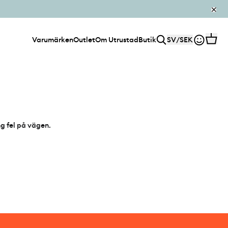
Varumärken
Outlet
Om Utrustad
Butik
SV
/
SEK
ng fel på vägen.