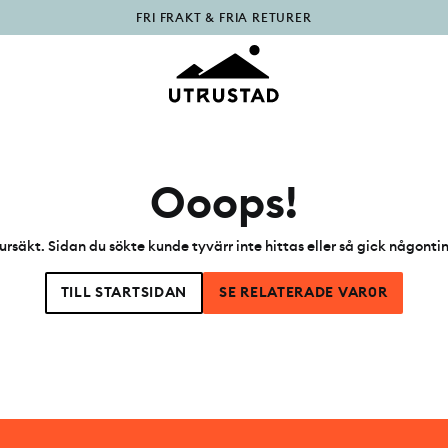
PÅFYLLT I OUTLET
Ooops!
ursäkt. Sidan du sökte kunde tyvärr inte hittas eller så gick någonti
TILL STARTSIDAN
SE RELATERADE VAR0R