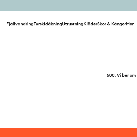
Fjällvandring
Turskidåkning
Utrustning
Kläder
Skor & Kängor
Mer
500
.
Vi ber om 