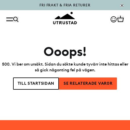
FRI FRAKT & FRIA RETURER
PÅFYLLT I OUTLET
Ooops!
500
.
Vi ber om ursäkt. Sidan du sökte kunde tyvärr inte hittas eller
så gick någonting fel på vägen.
TILL STARTSIDAN
SE RELATERADE VAR0R