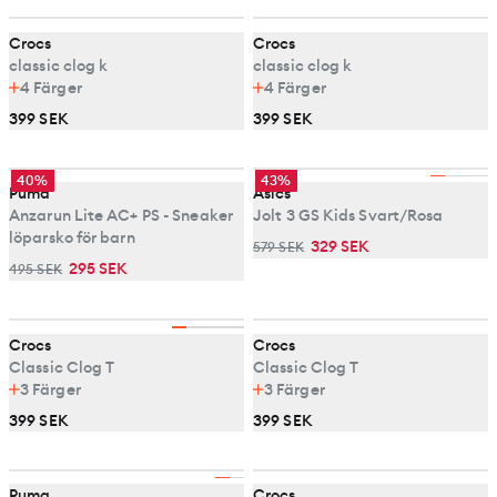
Crocs
Crocs
classic clog k
classic clog k
4
Färger
4
Färger
399 SEK
399 SEK
40%
43%
Puma
Asics
Anzarun Lite AC+ PS - Sneaker
Jolt 3 GS Kids Svart/Rosa
löparsko för barn
329 SEK
579 SEK
295 SEK
495 SEK
Crocs
Crocs
Classic Clog T
Classic Clog T
3
Färger
3
Färger
399 SEK
399 SEK
Puma
Crocs