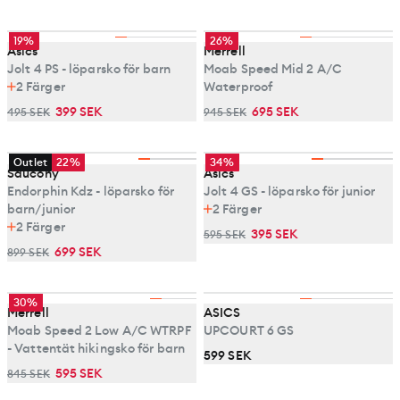
19%
26%
Asics
Merrell
Jolt 4 PS - löparsko för barn
Moab Speed Mid 2 A/C
2
Färger
Waterproof
399 SEK
695 SEK
495 SEK
945 SEK
Outlet
22%
34%
Saucony
Asics
Endorphin Kdz - löparsko för
Jolt 4 GS - löparsko för junior
barn/junior
2
Färger
2
Färger
395 SEK
595 SEK
699 SEK
899 SEK
30%
Merrell
ASICS
Moab Speed 2 Low A/C WTRPF
UPCOURT 6 GS
- Vattentät hikingsko för barn
599 SEK
595 SEK
845 SEK