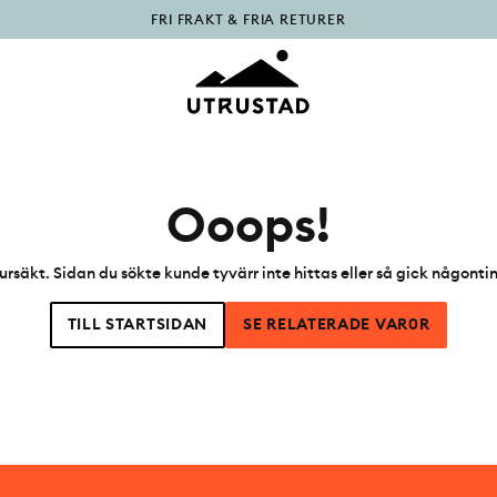
FRI FRAKT & FRIA RETURER
PÅFYLLT I OUTLET
Ooops!
ursäkt. Sidan du sökte kunde tyvärr inte hittas eller så gick någonti
TILL STARTSIDAN
SE RELATERADE VAR0R