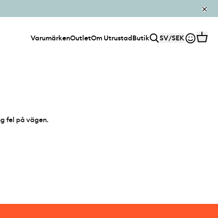
Varumärken
Outlet
Om Utrustad
Butik
SV
/
SEK
ng fel på vägen.