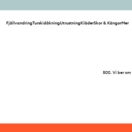
Fjällvandring
Turskidåkning
Utrustning
Kläder
Skor & Kängor
Mer
500
.
Vi ber om 