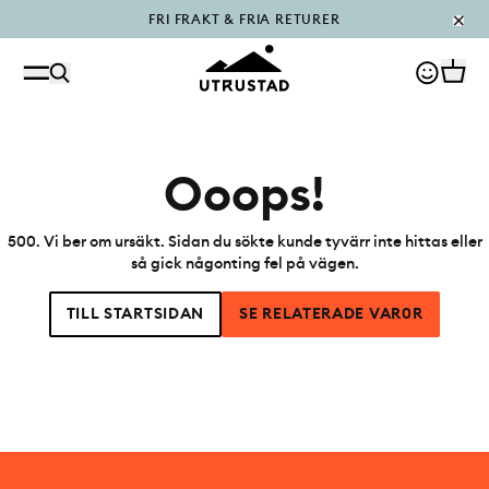
FRI FRAKT & FRIA RETURER
PÅFYLLT I OUTLET
Ooops!
500
.
Vi ber om ursäkt. Sidan du sökte kunde tyvärr inte hittas eller
så gick någonting fel på vägen.
TILL STARTSIDAN
SE RELATERADE VAR0R