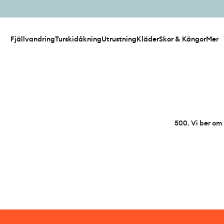
Fjällvandring
Turskidåkning
Utrustning
Kläder
Skor & Kängor
Mer
500
.
Vi ber om 