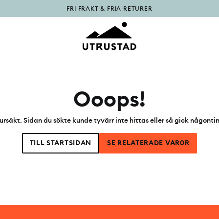
FRI FRAKT & FRIA RETURER
PÅFYLLT I OUTLET
Ooops!
ursäkt. Sidan du sökte kunde tyvärr inte hittas eller så gick någonti
TILL STARTSIDAN
SE RELATERADE VAR0R