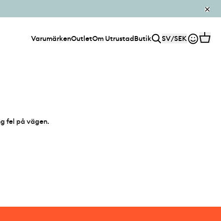
Varumärken
Outlet
Om Utrustad
Butik
SV
/
SEK
ng fel på vägen.