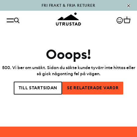
FRI FRAKT & FRIA RETURER
PÅFYLLT I OUTLET
Ooops!
500
.
Vi ber om ursäkt. Sidan du sökte kunde tyvärr inte hittas eller
så gick någonting fel på vägen.
TILL STARTSIDAN
SE RELATERADE VAR0R