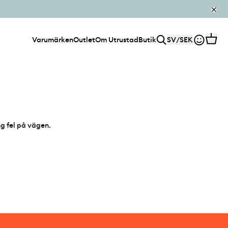
Varumärken
Outlet
Om Utrustad
Butik
SV
/
SEK
ng fel på vägen.