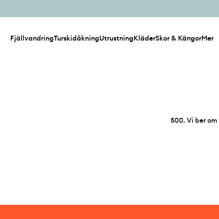
Fjällvandring
Turskidåkning
Utrustning
Kläder
Skor & Kängor
Mer
500
.
Vi ber om 