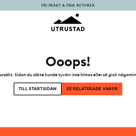
FRI FRAKT & FRIA RETURER
PÅFYLLT I OUTLET
Ooops!
ursäkt. Sidan du sökte kunde tyvärr inte hittas eller så gick någonti
TILL STARTSIDAN
SE RELATERADE VAR0R