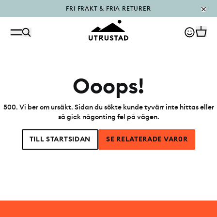
FRI FRAKT & FRIA RETURER
PÅFYLLT I OUTLET
Ooops!
500
.
Vi ber om ursäkt. Sidan du sökte kunde tyvärr inte hittas eller
så gick någonting fel på vägen.
TILL STARTSIDAN
SE RELATERADE VAR0R