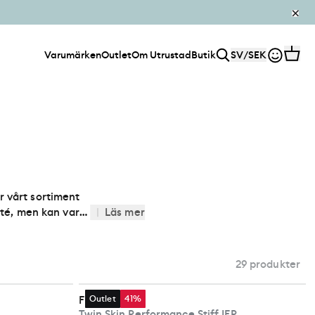
Varumärken
Outlet
Om Utrustad
Butik
SV
/
SEK
ur vårt sortiment
lité, men kan vara
|
Läs mer
 skidtur!
29 produkter
Fischer
Outlet
41%
Twin Skin Performance Stiff IFP