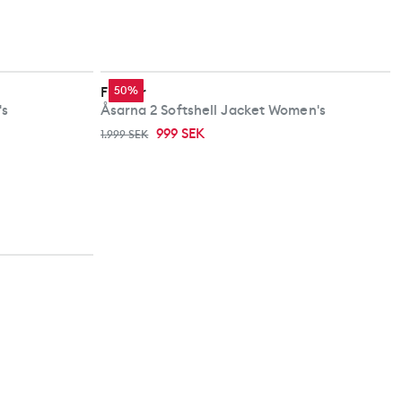
Fischer
50%
's
Åsarna 2 Softshell Jacket Women's
999 SEK
1.999 SEK