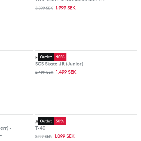
1.999 SEK
3.399 SEK
Fischer
Outlet
40%
SCS Skate JR (Junior)
1.499 SEK
2.499 SEK
Alpina
Outlet
50%
rr) -
T-40
1.099 SEK
2.199 SEK