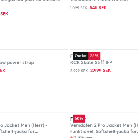
545 SEK
1.095 SEK
 SEK
Fischer
Outlet
25%
low power strap
RCR Skate Stiff IFP
SEK
2.999 SEK
3.999 SEK
Fischer
50%
o Jacket Men (Herr) -
Vemdalen 2 Pro Jacket Men (He
ftshell-jacka för
Funktionell Softshell-jacka för
ing
Längdskidåkning
2
Färger