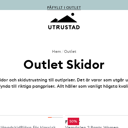
PÅFYLLT I OUTLET
Hem
/
Outlet
Outlet Skidor
idor och skidutrustning till outlpriser. Det är varor som utgår 
nda till riktiga pangpriser. Allt håller som vanligt högsta kva
ler eller färger som utgår. Passa på att fynda inför din nästa
Fischer
50%
 längdskidPjäxa för klassisk
Vemdalen 2 Pants Women