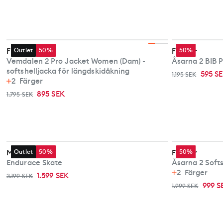
Fischer
Outlet
50%
Fischer
50%
Vemdalen 2 Pro Jacket Women (Dam) -
Åsarna 2 BIB 
softshelljacka för längdskidåkning
595 S
1.195 SEK
2
Färger
895 SEK
1.795 SEK
Madshus
Outlet
50%
Fischer
50%
Endurace Skate
Åsarna 2 Soft
2
Färger
1.599 SEK
3.199 SEK
999 S
1.999 SEK