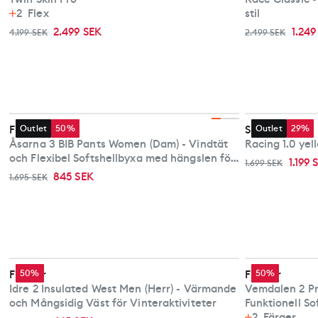
2
Flex
stil
2.499 SEK
1.249
4.199 SEK
2.499 SEK
Fischer
Outlet
50%
Skigo
Outlet
29%
Åsarna 3 BIB Pants Women (Dam) - Vindtät
Racing 1.0 yel
och Flexibel Softshellbyxa med hängslen för
1.199 
1.699 SEK
längdskidåkning
845 SEK
1.695 SEK
Fischer
50%
Fischer
50%
Idre 2 Insulated West Men (Herr) - Värmande
Vemdalen 2 Pr
och Mångsidig Väst för Vinteraktiviteter
Funktionell So
Längdskidåkn
2
Färger