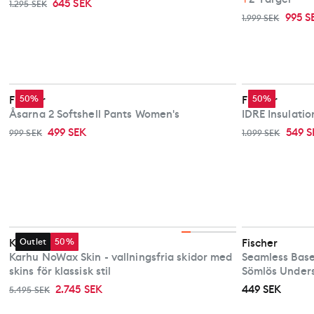
645 SEK
1.295 SEK
995 S
1.999 SEK
Fischer
50%
Fischer
50%
Åsarna 2 Softshell Pants Women's
IDRE Insulati
499 SEK
549 S
999 SEK
1.099 SEK
Karhu
Outlet
50%
Fischer
Karhu NoWax Skin - vallningsfria skidor med
Seamless Base
skins för klassisk stil
Sömlös Unders
2.745 SEK
449 SEK
5.495 SEK