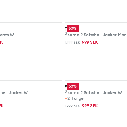
Fischer
50%
Pants W
Åsarna 2 Softshell Jacket Men
EK
999 SEK
1.999 SEK
Fischer
50%
shell Jacket W
Åsarna 2 Softshell Jacket W
2
Färger
EK
999 SEK
1.999 SEK