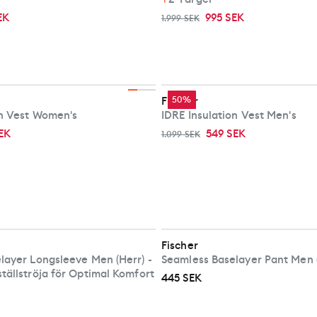
EK
995 SEK
1.999 SEK
Fischer
50%
on Vest Women's
IDRE Insulation Vest Men's
EK
549 SEK
1.099 SEK
Fischer
layer Longsleeve Men (Herr) -
Seamless Baselay
tällströja för Optimal Komfort
445 SEK