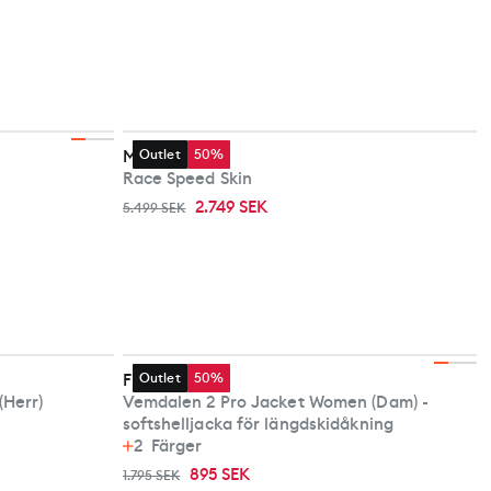
Madshus
Outlet
50%
Race Speed Skin
2.749 SEK
5.499 SEK
Fischer
Outlet
50%
er Pant Men (Herr)
Vemdalen 2 Pro Jacket Women (Dam) -
softshelljacka för längdskidåkning
2
Färger
895 SEK
1.795 SEK