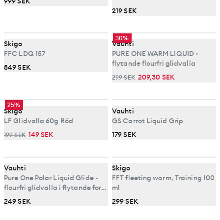
999 SEK
219 SEK
30%
Skigo
Vauhti
FFC LDQ 157
PURE ONE WARM LIQUID -
flytande flourfri glidvalla
549 SEK
209,30 SEK
299 SEK
25%
Skigo
Vauhti
LF Glidvalla 60g Röd
GS Carrot Liquid Grip
149 SEK
179 SEK
199 SEK
Vauhti
Skigo
Pure One Polar Liquid Glide -
FFT fleeting warm, Training 100
flourfri glidvalla i flytande form
ml
för kallt före
249 SEK
299 SEK