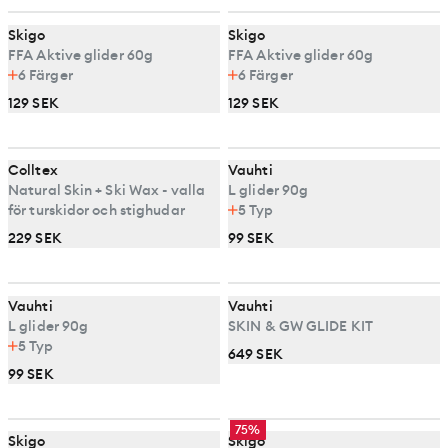
Skigo
Skigo
FFA Aktive glider 60g
FFA Aktive glider 60g
6
Färger
6
Färger
129 SEK
129 SEK
Colltex
Vauhti
Natural Skin + Ski Wax - valla
L glider 90g
för turskidor och stighudar
5
Typ
229 SEK
99 SEK
Vauhti
Vauhti
L glider 90g
SKIN & GW GLIDE KIT
5
Typ
649 SEK
99 SEK
75%
Skigo
Skigo