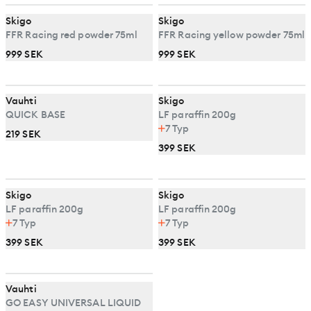
Skigo
Skigo
FFR Racing red powder 75ml
FFR Racing yellow powder 75ml
999 SEK
999 SEK
Vauhti
Skigo
QUICK BASE
LF paraffin 200g
7
Typ
219 SEK
399 SEK
Skigo
Skigo
LF paraffin 200g
LF paraffin 200g
7
Typ
7
Typ
399 SEK
399 SEK
Vauhti
GO EASY UNIVERSAL LIQUID