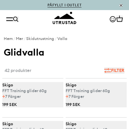
PÅFYLLT I OUTLET
Hem
/
Mer
/
Skidutrustning
/
Valla
Glidvalla
42 produkter
FILTER
Skigo
Skigo
FFT Training glider 60g
FFT Training glider 60g
7
Färger
7
Färger
199 SEK
199 SEK
Skigo
Skigo