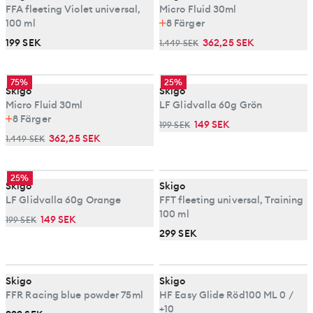
FFA fleeting Violet universal,
Micro Fluid 30ml
100 ml
8
Färger
199 SEK
362,25 SEK
1.449 SEK
75%
25%
Skigo
Skigo
Micro Fluid 30ml
LF Glidvalla 60g Grön
8
Färger
149 SEK
199 SEK
362,25 SEK
1.449 SEK
25%
Skigo
Skigo
LF Glidvalla 60g Orange
FFT fleeting universal, Training
100 ml
149 SEK
199 SEK
299 SEK
Skigo
Skigo
FFR Racing blue powder 75ml
HF Easy Glide Röd100 ML 0 /
+10