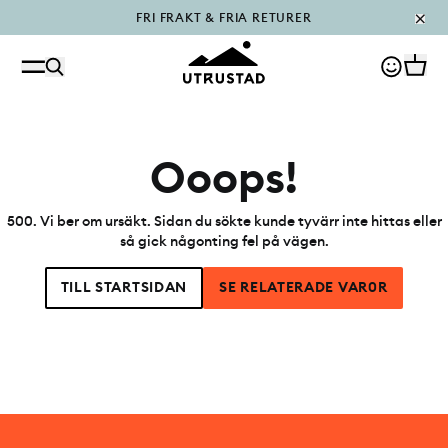
FRI FRAKT & FRIA RETURER
PÅFYLLT I OUTLET
Ooops!
500
.
Vi ber om ursäkt. Sidan du sökte kunde tyvärr inte hittas eller
så gick någonting fel på vägen.
TILL STARTSIDAN
SE RELATERADE VAR0R