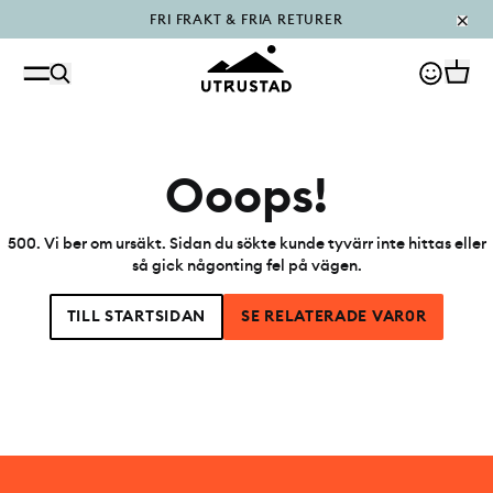
FRI FRAKT & FRIA RETURER
PÅFYLLT I OUTLET
Ooops!
500
.
Vi ber om ursäkt. Sidan du sökte kunde tyvärr inte hittas eller
så gick någonting fel på vägen.
TILL STARTSIDAN
SE RELATERADE VAR0R