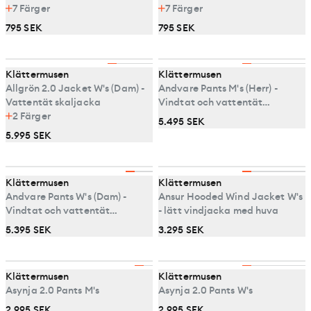
7
Färger
7
Färger
795 SEK
795 SEK
Klättermusen
Klättermusen
Allgrön 2.0 Jacket W's (Dam) -
Andvare Pants M's (Herr) -
Vattentät skaljacka
Vindtat och vattentät
2
Färger
skalbyxa
5.495 SEK
5.995 SEK
Klättermusen
Klättermusen
Andvare Pants W's (Dam) -
Ansur Hooded Wind Jacket W's
Vindtat och vattentät
- lätt vindjacka med huva
skalbyxa
5.395 SEK
3.295 SEK
Klättermusen
Klättermusen
Asynja 2.0 Pants M's
Asynja 2.0 Pants W's
2.995 SEK
2.995 SEK