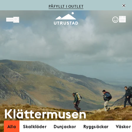
PÅFYLLT I OUTLET
Klättermusen
Alla
Skalkläder
Dunjackor
Ryggsäckar
Väskor