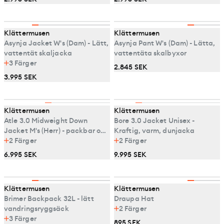
Klättermusen
Klättermusen
Asynja Jacket W's (Dam) - Lätt,
Asynja Pant W's (Dam) - Lätta,
vattentät skaljacka
vattentäta skalbyxor
3
Färger
2.845 SEK
3.995 SEK
Klättermusen
Klättermusen
Atle 3.0 Midweight Down
Bore 3.0 Jacket Unisex -
Jacket M's (Herr) - packbar och
Kraftig, varm, dunjacka
varm dunjacka
2
Färger
2
Färger
6.995 SEK
9.995 SEK
Klättermusen
Klättermusen
Brimer Backpack 32L - lätt
Draupa Hat
vandringsryggsäck
2
Färger
3
Färger
895 SEK