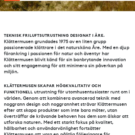
.
T
EKNISK FRILUFTSUTRUSTNING DESIGNAT I ÅRE
Klättermusen grundades 1975 av en liten grupp
passionerade klättrare i det natursköna Åre. Med en djup
förankring i passionen för natur och äventyr har
Klättermusen blivit känd för sin banbrytande innovation
och sitt engagemang för att minimera sin påverkan på
miljön.
KLÄTTERMUSEN SKAPAR HÖGKVALITATIV
OCH
utrustning för utomhusentusiaster runt om i
FUNKTIONELL
världen. Genom att kombinera avancerad teknik med
noggrann design och noggrannhet strävar Klättermusen
efter att skapa produkter som inte bara möter, utan
överträffar de krävande behoven hos dem som älskar att
utforska naturen. Med ett starkt fokus på kvalitet,
hållbarhet och användarvänlighet fortsätter
Klättermusen att vara en pålitlig följeslagare för