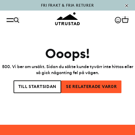
FRI FRAKT & FRIA RETURER
PÅFYLLT I OUTLET
Ooops!
500
.
Vi ber om ursäkt. Sidan du sökte kunde tyvärr inte hittas eller
så gick någonting fel på vägen.
TILL STARTSIDAN
SE RELATERADE VAR0R