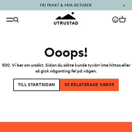
FRI FRAKT & FRIA RETURER
PÅFYLLT I OUTLET
Ooops!
500
.
Vi ber om ursäkt. Sidan du sökte kunde tyvärr inte hittas eller
så gick någonting fel på vägen.
TILL STARTSIDAN
SE RELATERADE VAR0R