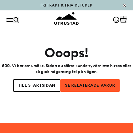
FRI FRAKT & FRIA RETURER
PÅFYLLT I OUTLET
Ooops!
500
.
Vi ber om ursäkt. Sidan du sökte kunde tyvärr inte hittas eller
så gick någonting fel på vägen.
TILL STARTSIDAN
SE RELATERADE VAR0R