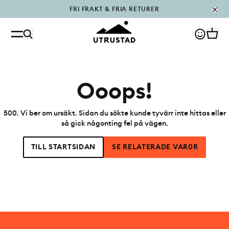
FRI FRAKT & FRIA RETURER
PÅFYLLT I OUTLET
Ooops!
500
.
Vi ber om ursäkt. Sidan du sökte kunde tyvärr inte hittas eller
så gick någonting fel på vägen.
TILL STARTSIDAN
SE RELATERADE VAR0R