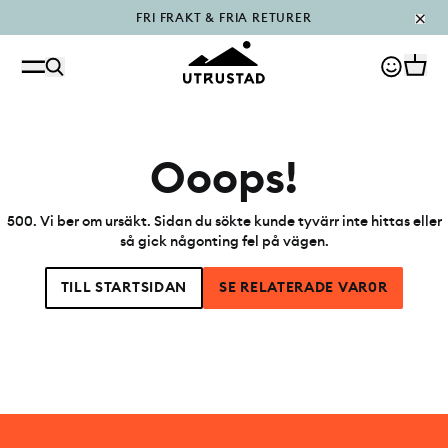
FRI FRAKT & FRIA RETURER
PÅFYLLT I OUTLET
Ooops!
500
.
Vi ber om ursäkt. Sidan du sökte kunde tyvärr inte hittas eller
så gick någonting fel på vägen.
TILL STARTSIDAN
SE RELATERADE VAR0R