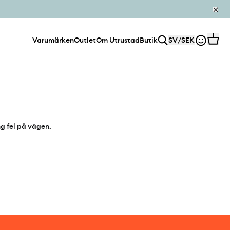
Varumärken
Outlet
Om Utrustad
Butik
SV
/
SEK
ng fel på vägen.