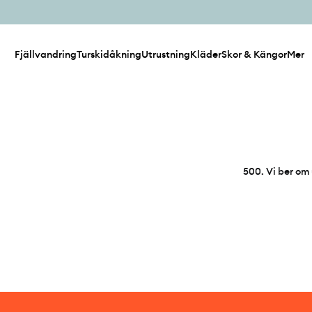
Fjällvandring
Turskidåkning
Utrustning
Kläder
Skor & Kängor
Mer
500
.
Vi ber om 