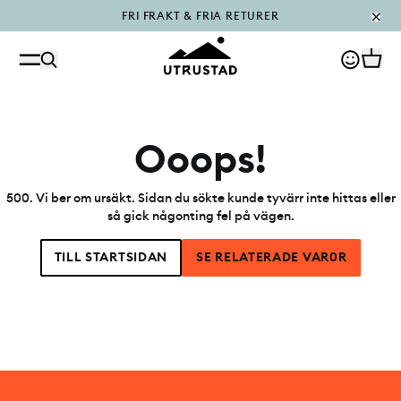
FRI FRAKT & FRIA RETURER
PÅFYLLT I OUTLET
Ooops!
500
.
Vi ber om ursäkt. Sidan du sökte kunde tyvärr inte hittas eller
så gick någonting fel på vägen.
TILL STARTSIDAN
SE RELATERADE VAR0R