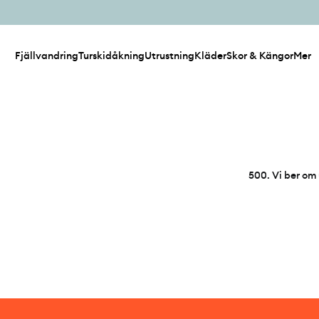
Fjällvandring
Turskidåkning
Utrustning
Kläder
Skor & Kängor
Mer
500
.
Vi ber om 