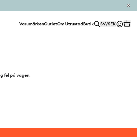
Varumärken
Outlet
Om Utrustad
Butik
SV
/
SEK
ng fel på vägen.