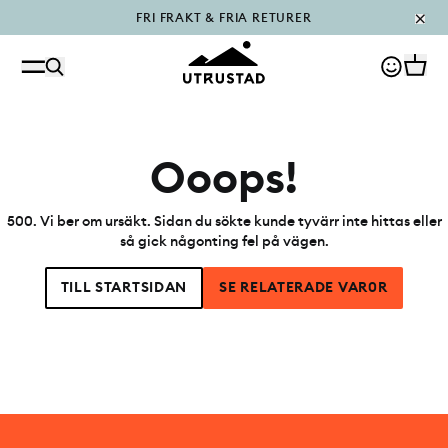
FRI FRAKT & FRIA RETURER
PÅFYLLT I OUTLET
Ooops!
500
.
Vi ber om ursäkt. Sidan du sökte kunde tyvärr inte hittas eller
så gick någonting fel på vägen.
TILL STARTSIDAN
SE RELATERADE VAR0R