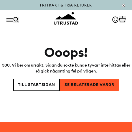
FRI FRAKT & FRIA RETURER
PÅFYLLT I OUTLET
Ooops!
500
.
Vi ber om ursäkt. Sidan du sökte kunde tyvärr inte hittas eller
så gick någonting fel på vägen.
TILL STARTSIDAN
SE RELATERADE VAR0R